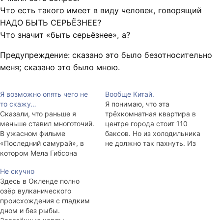
Что есть такого имеет в виду человек, говорящий
НАДО БЫТЬ СЕРЬЁЗНЕЕ?
Что значит «быть серьёзнее», а?
Предупреждение: сказано это было безотносительно
меня; сказано это было мною.
Я возможно опять чего не
Вообще Китай.
то скажу…
Я понимаю, что эта
Сказали, что раньше я
трёхкомнатная квартира в
меньше ставил многоточий.
центре города стоит 110
В ужасном фильме
баксов. Но из холодильника
«Последний самурай», в
не должно так пахнуть. Из
котором Мела Гибсона
окна (sic!) не должно так
играет переодетый в
пахнуть. На душе не
Не скучно
самурая Том Круз,
должны жить грибы, а
Здесь в Окленде полно
сказали: «Слишком много
лампочка не должна
озёр вулканического
мыслей». Как минимум
болтаться на проводе под
происхождения с гладким
треть, а то и больше всей
серым потолком. Не очень
дном и без рыбы.
мировой культуры
приятное ощущение: