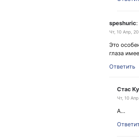
speshuric
:
Чт, 10 Апр, 2
Это особе
глаза имее
Ответить
Стас К
Чт, 10 Апр
А…
Ответи