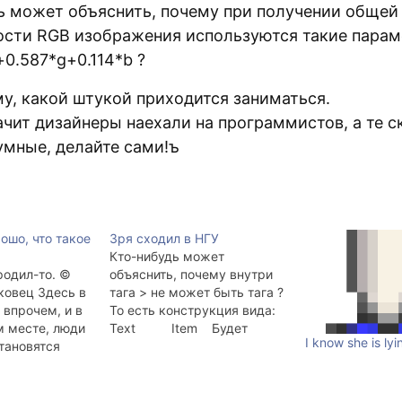
ь может объяснить, почему при получении общей
ости RGB изображения используются такие парам
r+0.587*g+0.114*b ?
му, какой штукой приходится заниматься.
ачит дизайнеры наехали на программистов, а те 
умные, делайте сами!ъ
ошо, что такое
Зря сходил в НГУ
Кто-нибудь может
родил-то. ©
объяснить, почему внутри
ковец Здесь в
тага > не может быть тага ?
 впрочем, и в
То есть конструкция вида:
 месте, люди
Text Item Будет
I know she is lyi
становятся
отображаться именно так:
дителей мне
Text Item А не так: Text Item
кие-то понятия
По мне так очень
. Когда в
нелогично. А ведь говорят,