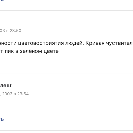
003 в 23:50
нности цветовосприятия людей. Кривая чуствите
т пик в зелёном цвете
улеш
:
, 2003 в 23:54
ть