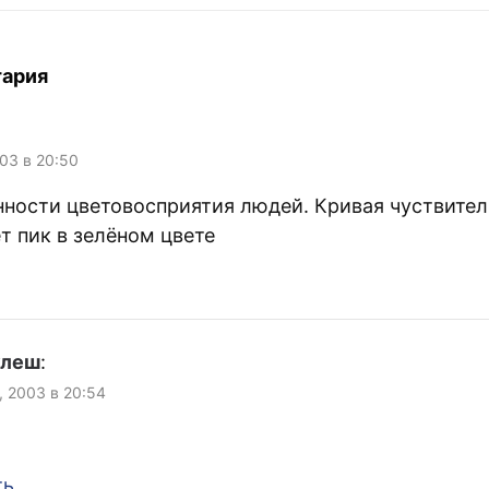
се пнул
что это спецификацией не
от, а потом её
предусмотрено.
меня к стенке
тария
003 в 20:50
нности цветовосприятия людей. Кривая чуствите
т пик в зелёном цвете
улеш
:
, 2003 в 20:54
ть