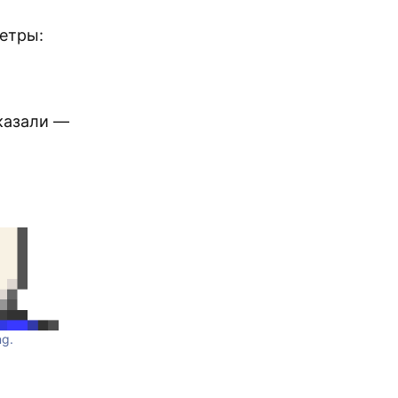
етры:
сказали —
ng.