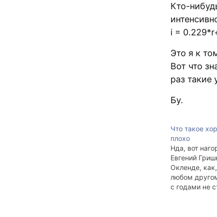
Кто-нибуд
интенсивн
i = 0.229*
Это я к то
Вот что зн
раз такие 
Бу.
Что такое хор
плохо
Нда, вот наго
Евгений Гриш
Окленде, как,
любом другом
с годами не 
лучше. От ро
достались ка
о добре и зле