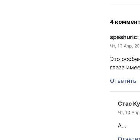
третьем клас
девочку в жив
брат прижал 
4 коммен
и пару…
speshuric
:
Чт, 10 Апр, 2
Это особе
глаза имее
Ответить
Стас К
Чт, 10 Апр
А…
Ответи