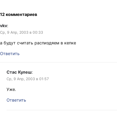
головы. Я повернулся,
посмотреть, не женщина ли
за рулём, да пропустил
12 комментариев
жёлтые жигули, которые
залили меня до ног,…
vkv
:
Ср, 9 Апр, 2003 в 00:33
а будут считать распиздяем в кепке
Ответить
Стас Кулеш
:
Ср, 9 Апр, 2003 в 01:57
Уже.
Ответить