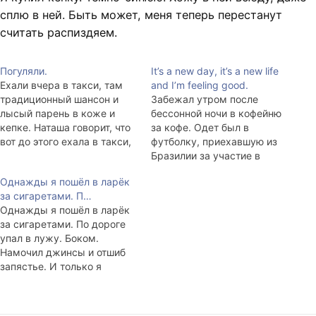
сплю в ней. Быть может, меня теперь перестанут
считать распиздяем.
Погуляли.
It’s a new day, it’s a new life
Ехали вчера в такси, там
and I’m feeling good.
традиционный шансон и
Забежал утром после
лысый парень в коже и
бессонной ночи в кофейню
кепке. Наташа говорит, что
за кофе. Одет был в
вот до этого ехала в такси,
футболку, приехавшую из
так там у таксиста,
Бразилии за участие в
который уже в годах
полуфинале конкурса
Однажды я пошёл в ларёк
мужчина, был крутой CD-
Imagine Cup, в чёрную
за сигаретами. П…
плейер и слушал он
кепку и синие джинсы. К
Однажды я пошёл в ларёк
продвинутую
столику подсел дядечка с
за сигаретами. По дороге
электронщину. Мол, это
нехорошим взглядом и
упал в лужу. Боком.
очень странно. Парень в
характерным сочетанием
Намочил джинсы и отшиб
кепке сказал, мол, чё…
чищенных чёрных туфлей,
запястье. И только я
выглаженных брюк,
собрался встать, мимо
короткой стрижки и
проехала когда-то белая
татуировок на фалангах…
тойота и обрызгала меня до