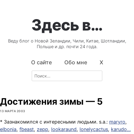
Здесь в…
Веду блог о Новой Зеландии, Чили, Китае, Шотландии,
Польше и др. почти 24 года.
О сайте
Обо мне
X
Search
for:
Достижения зимы — 5
13 МАРТА 2003
* Зазнакомился с интересными людьми. s.a.:
maryro
,
elbonia
,
fbeast
,
zepp
,
lookaraund
,
lonelycactus
,
karudo
…