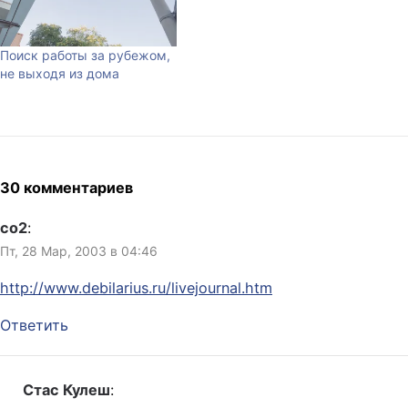
называемых собачках.
Надеюсь, они не увидят, что
я это печатаю, и всё будет
Поиск работы за рубежом,
хорошо. Что это значит?
не выходя из дома
30 комментариев
co2
:
Пт, 28 Мар, 2003 в 04:46
http://www.debilarius.ru/livejournal.htm
Ответить
Стас Кулеш
: