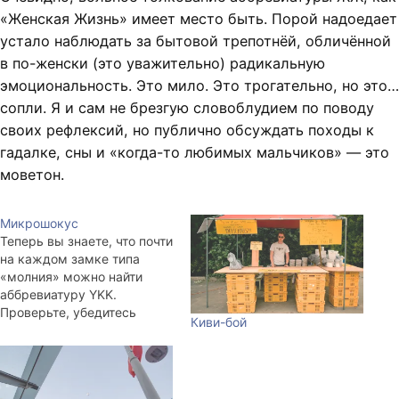
«Женская Жизнь» имеет место быть. Порой надоедает
устало наблюдать за бытовой трепотнёй, обличённой
в по-женски (это уважительно) радикальную
эмоциональность. Это мило. Это трогательно, но это…
сопли. Я и сам не брезгую словоблудием по поводу
своих рефлексий, но публично обсуждать походы к
гадалке, сны и «когда-то любимых мальчиков» — это
моветон.
Микрошокус
Теперь вы знаете, что почти
на каждом замке типа
«молния» можно найти
аббревиатуру YKK.
Проверьте, убедитесь
Киви-бой
сами. Корпорация
пришельцев следит за
тобой. Очень удобно
прятать жучки в так