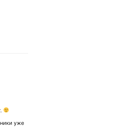
т.
ьники уже