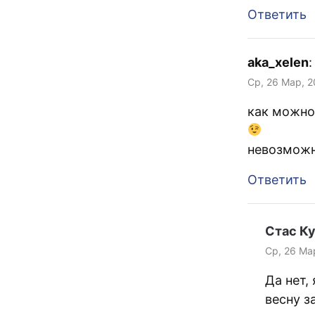
Ответить
aka_xelen
:
Ср, 26 Мар, 2
как можно 
невозможн
Ответить
Стас К
Ср, 26 Ма
Да нет,
весну з