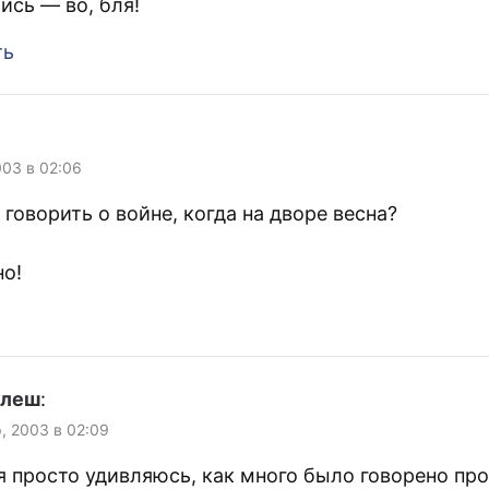
ись — во, бля!
ть
003 в 02:06
говорить о войне, когда на дворе весна?
о!
улеш
:
р, 2003 в 02:09
 я просто удивляюсь, как много было говорено про