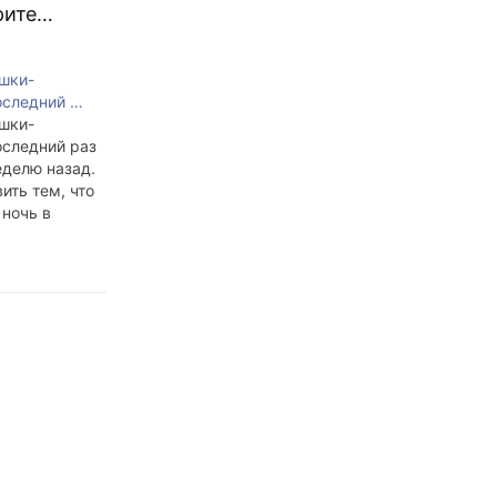
орите…
шки-
оследний …
шки-
оследний раз
еделю назад.
ить тем, что
 ночь в
не вышло. В
выяснено
 Пиццу можно
. 2. Пиццу
ома. 3.
Рейнджеры
ложатся на
историю…