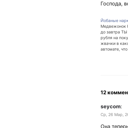
Господа, в
Йобаные нарк
Медвежонок 
до завтра ТЫ
рубля на пок
жвачки в как
автомате, что
напротив 130
то... и вот ту
хули, господа
Ираке окончи
12 коммен
seycom
:
Ср, 26 Мар, 2
Она теперь