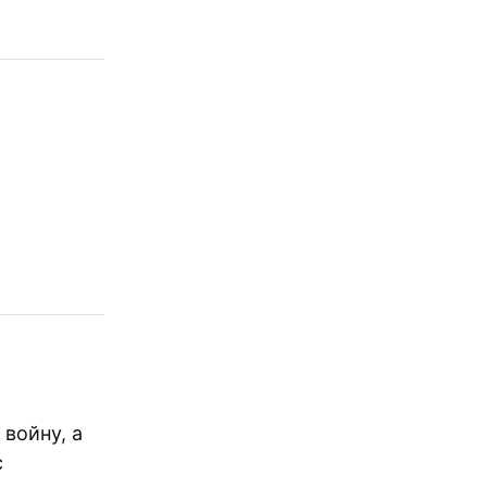
 войну, а
с