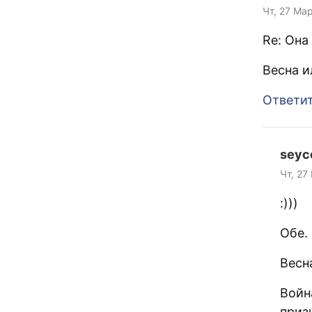
Чт, 27 Мар
Re: Она
Весна и
Ответи
sey
Чт, 27
:)))
Обе.
Весн
Войн
приз