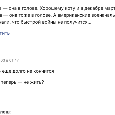
а — она в голове. Хорошему коту и в декабре мар
а — она тоже в голове. А американские военачал
нали, что быстрой войны не получится…
тить
003 в 01:47
 еще долго не кончится
 теперь — не жить?
улеш
: