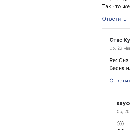
Так что же
Ответить
Стас К
Ср, 26 Ма
Re: Она
Весна и
Ответи
sey
Ср, 26
:)))