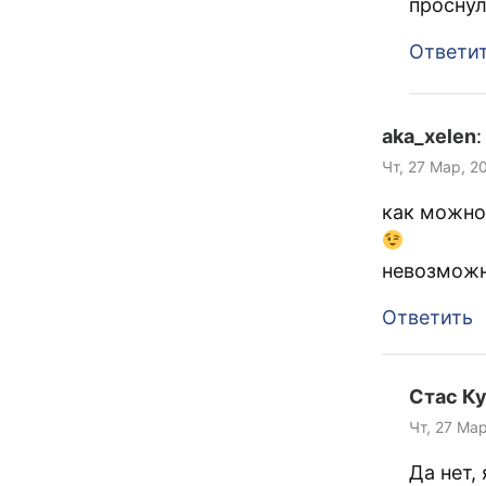
проснул
Ответи
aka_xelen
:
Чт, 27 Мар, 2
как можно 
невозможн
Ответить
Стас К
Чт, 27 Ма
Да нет,