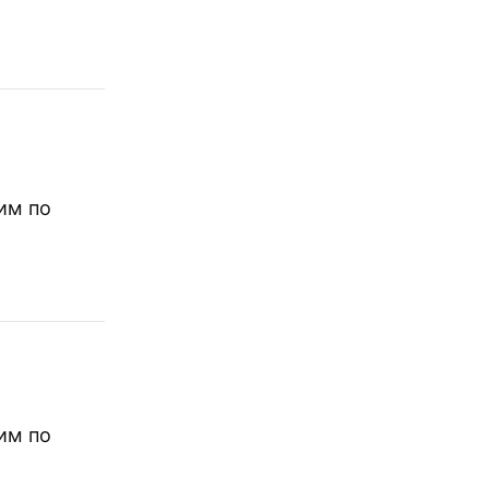
им по
им по