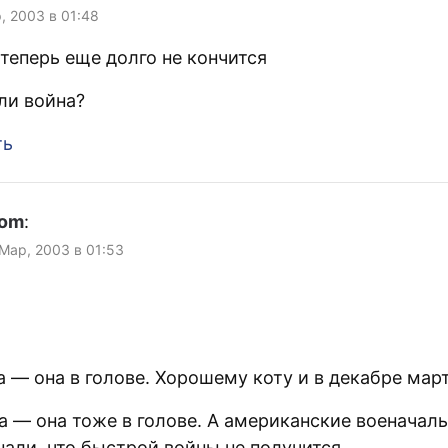
, 2003 в 01:48
 теперь еще долго не кончится
ли война?
ть
com
:
 Мар, 2003 в 01:53
а — она в голове. Хорошему коту и в декабре мар
а — она тоже в голове. А американские военачал
нали, что быстрой войны не получится…