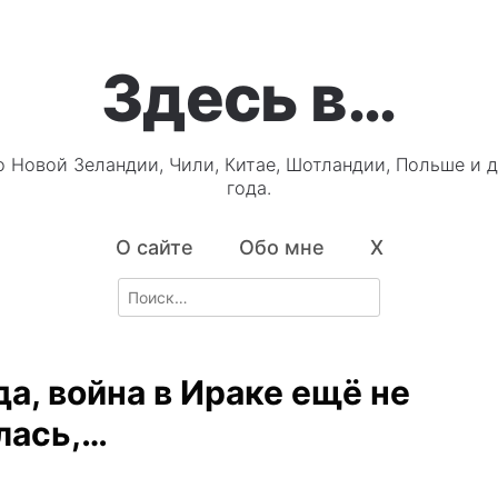
Здесь в…
о Новой Зеландии, Чили, Китае, Шотландии, Польше и д
года.
О сайте
Обо мне
X
Search
for:
да, война в Ираке ещё не
лась,…