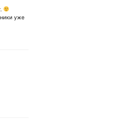
т.
ьники уже