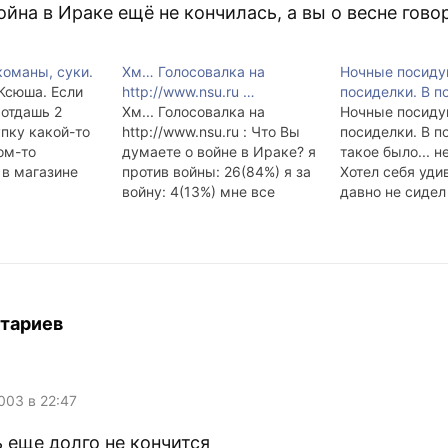
ойна в Ираке ещё не кончилась, а вы о весне гов
оманы, суки.
Хм… Голосовалка на
Ночные посиду
Ксюша. Если
http://www.nsu.ru …
посиделки. В п
 отдашь 2
Хм... Голосовалка на
Ночные посиду
упку какой-то
http://www.nsu.ru : Что Вы
посиделки. В п
ом-то
думаете о войне в Ираке? я
такое было... н
 в магазине
против войны: 26(84%) я за
Хотел себя удив
-ой школы,
войну: 4(13%) мне все
давно не сидел
т я теряюсь. И
равно: 1(3%) Мне всё равно
интернете, да 
? Война в
- одному из 30-ти.
эту ночь было 
тся что ли?
следующее: 1.
готовить и дома
можно есть и д
Космические 
тариев
очень неплохо 
современную 
003 в 22:47
 еще долго не кончится