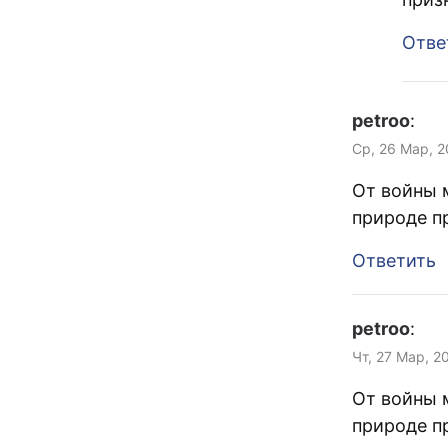
Отве
petroo
:
Ср, 26 Мар, 2
От войны 
природе п
Ответить
petroo
:
Чт, 27 Мар, 2
От войны 
природе п