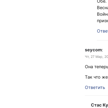
Обе.
Весн
Войн
приз
Отве
seycom
:
Чт, 27 Мар, 2
Она теперь
Так что же
Ответить
Стас К