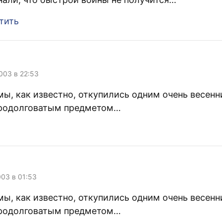
тить
003 в 22:53
мы, как известно, откупились одним очень весенн
родолговатым предметом…
003 в 01:53
мы, как известно, откупились одним очень весенн
родолговатым предметом…