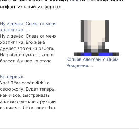
инфантильный инфернал.
Ну и денёк. Слева от меня
храпит rlxa. …
Ну и денёк. Слева от меня
храпит rlxa. Его жена
думает, что он на работе.
На работе думают, что он
Копцев Алексей, с Днём
болеет. А у нас на столе
Рождения….
две пустые бутылки вина и
хлеб с сыром.
Во-первых.
Ура! Лёха завёл ЖЖ на
свою жопу. Будет теперь,
как и все, выстраивать
аллюзорные конструкции
из ничего. Лёху зовут rlxa.