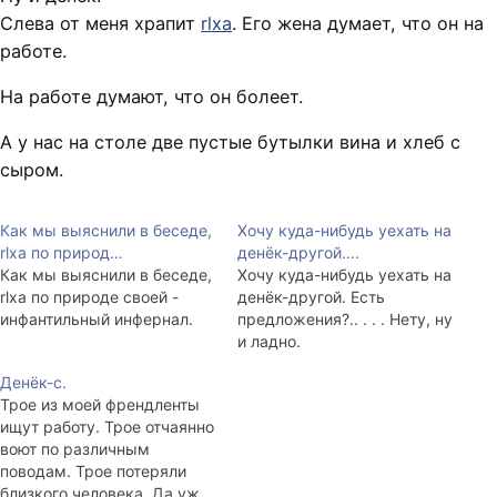
Слева от меня храпит
rlxa
. Его жена думает, что он на
работе.
На работе думают, что он болеет.
А у нас на столе две пустые бутылки вина и хлеб с
сыром.
Как мы выяснили в беседе,
Хочу куда-нибудь уехать на
rlxa по природ…
денёк-другой….
Как мы выяснили в беседе,
Хочу куда-нибудь уехать на
rlxa по природе своей -
денёк-другой. Есть
инфантильный инфернал.
предложения?.. . . . Нету, ну
и ладно.
Денёк-с.
Трое из моей френдленты
ищут работу. Трое отчаянно
воют по различным
поводам. Трое потеряли
близкого человека. Да уж.