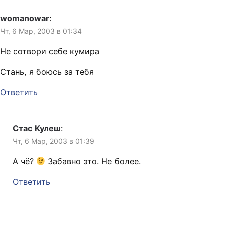
journal=tangol&itemid=5265
4
womanowar
:
http://www.livejournal.com/ta
Чт, 6 Мар, 2003 в 01:34
lkpost.bml?
journal=womanowar&itemid=
Не сотвори себе кумира
32096
http://www.livejournal.com/ta
Стань, я боюсь за тебя
lkread.bml?
journal=karudo&itemid=1698
Ответить
21
Стас Кулеш
:
Чт, 6 Мар, 2003 в 01:39
А чё?
Забавно это. Не более.
Ответить