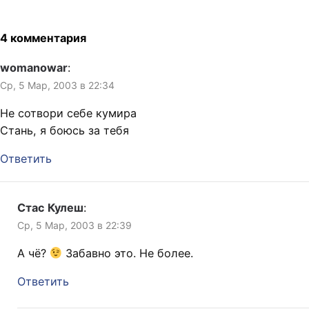
62
http://www.livejournal.com/ta
lkpost.bml?
4 комментария
journal=elbonia&itemid=2122
41 Словоблудство на тему:
womanowar
:
http://www.livejournal.com/ta
Ср, 5 Мар, 2003 в 22:34
lkread.bml?
journal=piterpan&itemid=155
Не сотвори себе кумира
330
Стань, я боюсь за тебя
http://www.livejournal.com/ta
lkread.bml?
Ответить
journal=kknd&itemid=55061
http://www.livejournal.com/ta
lkread.bml?
journal=cableguy&itemid=13
Стас Кулеш
:
65
Ср, 5 Мар, 2003 в 22:39
http://www.livejournal.com/ta
lkpost.bml?
А чё?
Забавно это. Не более.
journal=lonelycactus&itemid=
219958
Ответить
http://www.livejournal.com/ta
lkread.bml?