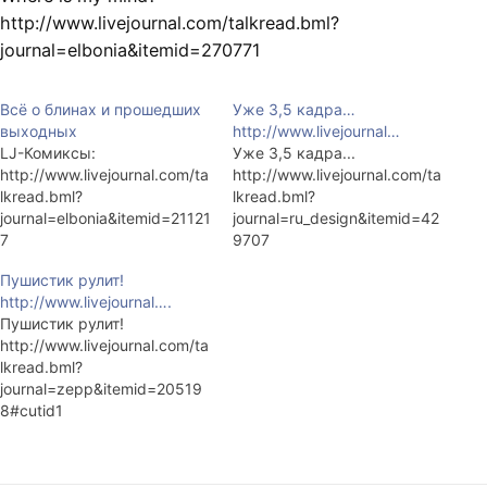
http://www.livejournal.com/talkread.bml?
journal=elbonia&itemid=270771
Всё о блинах и прошедших
Уже 3,5 кадра…
выходных
http://www.livejournal…
LJ-Комиксы:
Уже 3,5 кадра...
http://www.livejournal.com/ta
http://www.livejournal.com/ta
lkread.bml?
lkread.bml?
journal=elbonia&itemid=21121
journal=ru_design&itemid=42
7
9707
http://www.livejournal.com/ta
Пушистик рулит!
lkpost.bml?
http://www.livejournal….
journal=elbonia&itemid=2115
Пушистик рулит!
89
http://www.livejournal.com/ta
http://www.livejournal.com/ta
lkread.bml?
lkread.bml?
journal=zepp&itemid=20519
journal=elbonia&itemid=2118
8#cutid1
06
http://www.livejournal.com/ta
lkpost.bml?
journal=elbonia&itemid=2121