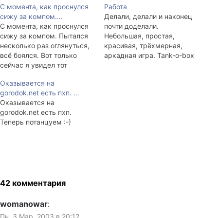
С момента, как проснулся
Работа
сижу за компом….
Делали, делали и наконец
С момента, как проснулся
почти доделали.
сижу за компом. Пытался
Небольшая, простая,
несколько раз оглянуться,
красивая, трёхмерная,
всё боялся. Вот только
аркадная игра. Tank-o-box
сейчас я увидел тот
v1.2, 3.6Mb Скриншоты
раздрай в комнате,
800x600, JPG: - скриншот0
Оказывается на
который мы
(144Кб) - скриншот1
gorodok.net есть пхп. …
(*речетативом* batuich,
(206Кб) - скриншот2
Оказывается на
elbonia, karudo, lookaround,
(208Кб) - скриншот3
gorodok.net есть пхп.
piterpan, shc, tangol.
(178Кб) Системные
Теперь потанцуем :-)
cableguy был зван, прийти
требования: DirectX 8,
отказался. Дело его.) вчера
600MHz и >, S3 Savage и >
устроили. Я терпеть не
Это бета-версия, доступная
могу читать чужие посты о
для всеобщего скачивания
пьянках.…
и критики. Все…
42 комментария
womanowar
:
Пн, 3 Мар, 2003 в 20:12