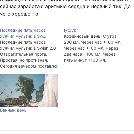
сейчас заработаю аритмию сердца и нервный тик. До
чего хорошо-то!
Последние пять часов
lytdybr
хуячил мультик в Sw…
Кофеиновый день. С утра
Последние пять часов
200 мл. Через час +100 мл.
хуячил мультик в Swish 2.0
Через час +100 мл. Через
Отвратительная прога.
два часа +100 мл. Через
Простая, но противная.
пять минут +100 мл.
Сегодня вечером поставлю
Сумбурно работается, и в
Flash, нафик.
голове шумит.
================
Разговариваю с
lookaround'ом.
Банный день