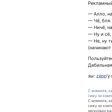
Рекламный
— Алло, на
— Чё, бля.
— Ничё, на
— Ну и сё,
— Не, ну т
(начинают
Пользуйте
Дебильная
зы:
zepp
‘y
С момента, к
сижу за ком
С момента, к
сижу за комп
несколько раз