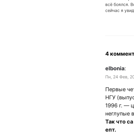
всё боялся. В
сейчас я увид
раздрай в ко
мы (*речетати
elbonia, karud
piterpan, shc, 
cableguy был 
отказался. Де
устроили. Я т
4 коммен
читать чужие
пьянках.…
elbonia
:
Пн, 24 Фев, 2
Первые че
НГУ (выпус
1996 г. — 
неглупые 
Так что с
епт.