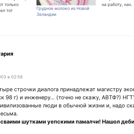
от только
на работу, нах. 
Грудное молоко из Новой
ел тот
Зеландии
мнате, который
вом* batuich,
o, lookaround,
tangol.
зван, прийти
ло его.) вчера
ерпеть не могу
тария
 посты о
003 в 02:58
тыре строчки диалога принадлежат магистру эк
к 98 г) и инженеру… (точно не скажу, АВТФ?) НГТ
цивилизованные люди в обычной жизни и, надо ск
весьма.
а сваими шутками уепскими памалчи! Нашол деби