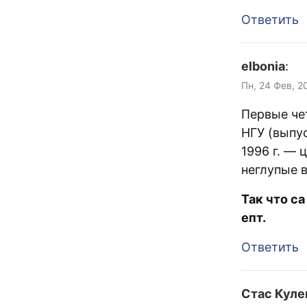
Ответить
elbonia
:
Пн, 24 Фев, 2
Первые че
НГУ (выпус
1996 г. — 
неглупые 
Так что с
епт.
Ответить
Стас Кул