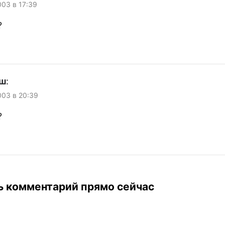
003 в 17:39
?
еш
:
003 в 20:39
?
ь комментарий прямо сейчас