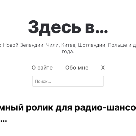
Здесь в…
о Новой Зеландии, Чили, Китае, Шотландии, Польше и д
года.
О сайте
Обо мне
X
Search
for:
мный ролик для радио-шансо
 …
3