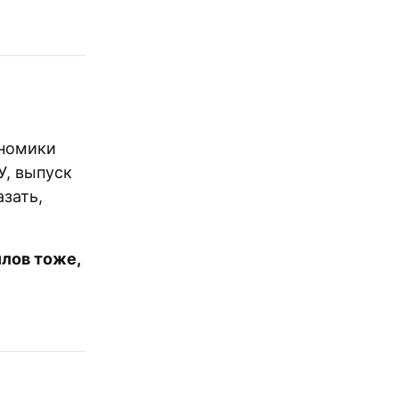
ономики
У, выпуск
азать,
лов тоже,