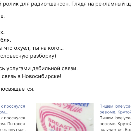
 ролик для радио-шансон. Глядя на рекламный щ
х.
х.
 бля.
ы что охуел, ты на кого…
 словесную разборку)
сь услугами дебильной связи.
 связь в Новосибирске!
 посвящается.
ак проснулся
Пишем lonelyca
пом….
резюме. Круто
ак проснулся
Пишем lonelyca
ом. Пытался
резюме. Круто
 оглянуться,
получается. Во