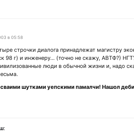
003 в 05:58
тыре строчки диалога принадлежат магистру эк
к 98 г) и инженеру… (точно не скажу, АВТФ?) НГТ
цивилизованные люди в обычной жизни и, надо ск
весьма.
а сваими шутками уепскими памалчи! Нашол деби
еш
: