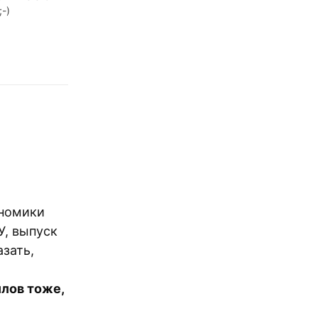
;-)
ономики
У, выпуск
азать,
лов тоже,