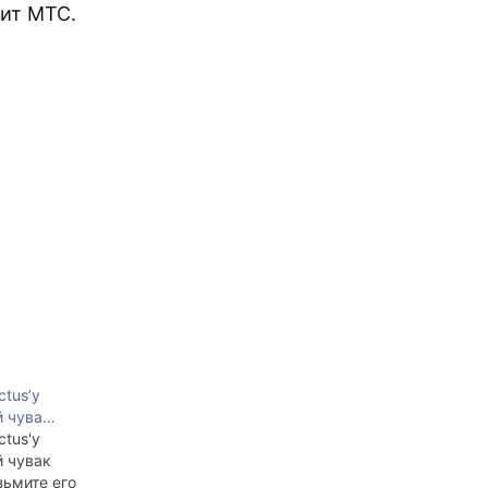
ит МТС.
ctus’у
й чува…
ctus'у
й чувак
зьмите его