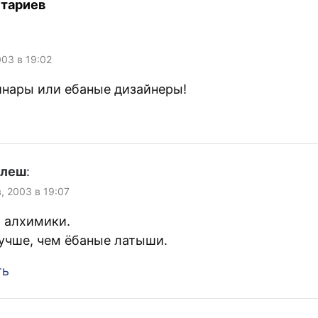
тариев
003 в 19:02
инары или ебаные дизайнеры!
улеш
:
, 2003 в 19:07
и алхимики.
учше, чем ёбаные латыши.
ть