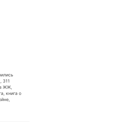
нились
, 311
в ЖЖ,
а, книга о
ойне,
иканский
 одиноок
 вагона,
пе и Лёха
апке-ушанке