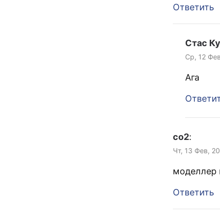
Ответить
Стас К
Ср, 12 Фев
Ага
Ответи
co2
:
Чт, 13 Фев, 2
моделлер 
Ответить