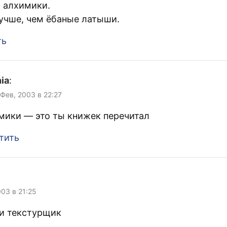
и алхимики.
учше, чем ёбаные латыши.
ть
ia
:
 Фев, 2003 в 22:27
мики — это ты книжек перечитал
тить
003 в 21:25
и текстурщик