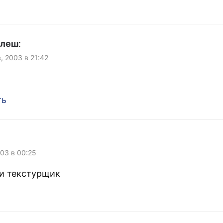
улеш
:
, 2003 в 21:42
ть
003 в 00:25
и текстурщик