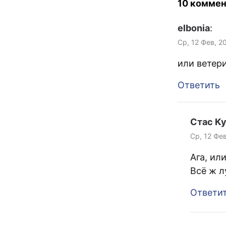
10 коммен
elbonia
:
Ср, 12 Фев, 2
или ветер
Ответить
Стас К
Ср, 12 Фев
Ага, ил
Всё ж л
Ответи