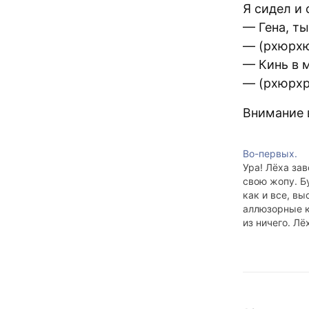
Я сидел и 
— Гена, ты
— (рхюрх
— Кинь в м
— (рхюрх
Внимание 
Во-первых.
Ура! Лёха за
свою жопу. Б
как и все, вы
аллюзорные 
из ничего. Лёх