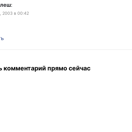
улеш
:
, 2003 в 00:42
ть
ь комментарий прямо сейчас