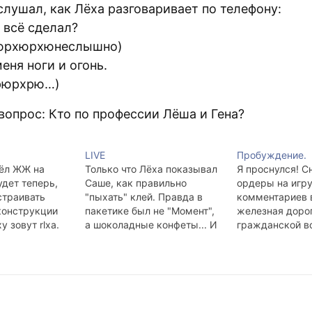
слушал, как Лёха разговаривает по телефону:
 всё сделал?
юрхюрхюнеслышно)
еня ноги и огонь.
рюрхрю…)
вопрос: Кто по профессии Лёша и Гена?
LIVE
Пробуждение.
вёл ЖЖ на
Только что Лёха показывал
Я проснулся! С
удет теперь,
Саше, как правильно
ордеры на игру
страивать
"пыхать" клей. Правда в
комментариев 
конструкции
пакетике был не "Момент",
железная дорог
у зовут rlxa.
а шоколадные конфеты... И
гражданской в
саня ничего не понял и
красивый амер
продолжал "пыхать"
танк, женщина,
неправильно. Завтра
сидящая в углу
принесу Саше "Момент"...
хоккеисты в ку
Он поймёт, что его метод не
Анисёнков в ш
эффективен.
и ватнике.