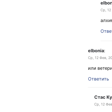
elbon
Ср, 12
алхи
Отве
elbonia
:
Ср, 12 Фев, 2
или ветер
Ответить
Стас К
Ср, 12 Фев