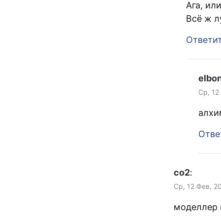
Ага, ил
Всё ж л
Ответи
elbon
Ср, 12
алхи
Отве
co2
:
Ср, 12 Фев, 2
моделлер 