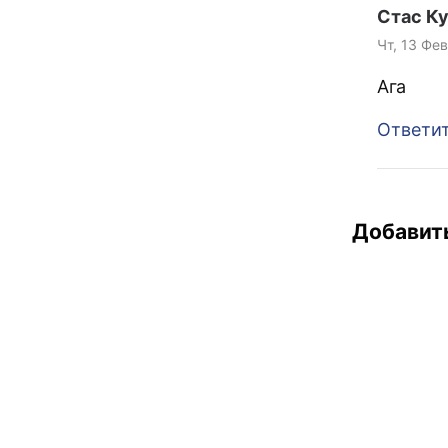
Стас К
Чт, 13 Фев
Ага
Ответи
Добавит