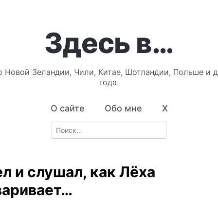
Здесь в…
о Новой Зеландии, Чили, Китае, Шотландии, Польше и д
года.
О сайте
Обо мне
X
Search
for:
л и слушал, как Лёха
варивает…
3