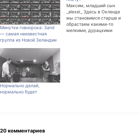
Максим, младший сын
_alexei_ Здесь в Окленде
мы становимся старше и
обрастаем какими-то
Минутки говнорока: 3and
мелкими, дурацкими
— самая неизвестная
заботами. Диву даёшься,
группа из Новой Зеландии
как это в детстве времени
хватало и почитать, и
погулять, и поиграть, и по
дому родителям помочь?
Кажется, что дел было
выше крыши. В детстве я
много читал, играл на
Нормально делай,
гитаре, на…
нормально будет
20 комментариев