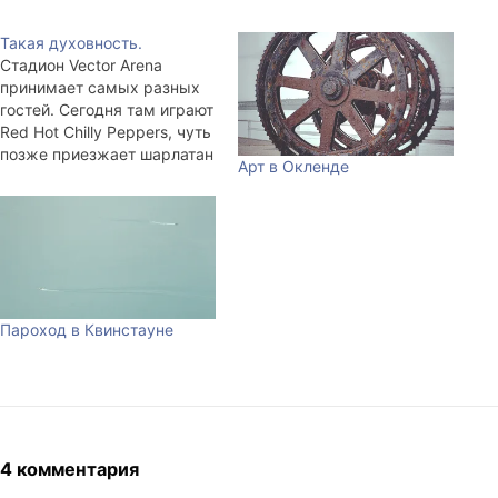
Такая духовность.
Стадион Vector Arena
принимает самых разных
гостей. Сегодня там играют
Red Hot Chilly Peppers, чуть
позже приезжает шарлатан
Арт в Окленде
и управитель секты
телевангелистов Benny
Hinn, в начале зимы, в
середине июня, на той же
площадке лекцию прочтёт
настоящий Далай Лама.
Людей на планете так
Пароход в Квинстауне
много, что все
вышеперечисленные
события суть одно.…
4 комментария