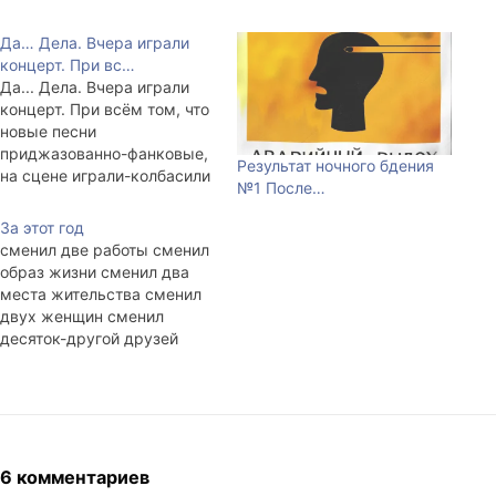
Да… Дела. Вчера играли
концерт. При вс…
Да... Дела. Вчера играли
концерт. При всём том, что
новые песни
приджазованно-фанковые,
Результат ночного бдения
на сцене играли-колбасили
№1 После…
старьё. Может быть мы и
правда растём.
За этот год
Подключили две
сменил две работы сменил
электрики, две примочки, и
образ жизни сменил два
поехали. Часа два до
места жительства сменил
концерта порепетировали и
двух женщин сменил
пойехали! После,
десяток-другой друзей
традиционная пьянка-
сменил десяток-другой
гулянка. Возраст
носков разменял
распивавших колебался от
несколько тысяч долларов
17 до 34. Было весело и
съездил на Алтай съездил
многолюдно.…
на плотину смотреть на
восход купил вместо ёлки
6 комментариев
пихту ушёл из