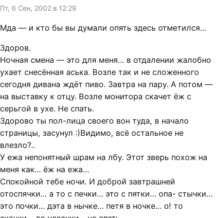
Пт, 6 Сен, 2002 в 12:29
Мда — и кто бы вы думали опять здесь отметился…
Здоров.
Ночная смена — это для меня… в отдалении жалобно
ухает снесённая аська. Возле так и не сложенного
сегодня дивана ждёт пиво. Завтра на пару. А потом —
на выставку к отцу. Возле монитора скачет ёж с
серьгой в ухе. Не спать.
Здорово ты пол-лица своего вон туда, в начало
страницы, засунул :)Видимо, всё остальное не
влезло?..
У ежа непонятный шрам на лбу. Этот зверь похож на
меня как… ёж на ежа…
Спокойной тебе ночи. И доброй завтрашней
отоспячки… а то с печки… это с пятки… опа- стычки…
это почки… дэта в нычке… петя в ночке… о! то
скачки… до уссачки… не спать.