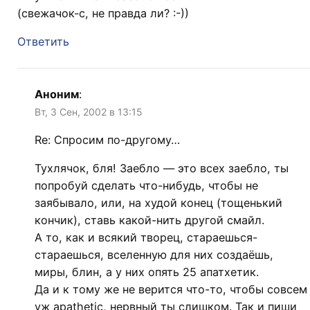
(свежачок-с, не правда ли? :-))
Ответить
Аноним
:
Вт, 3 Сен, 2002 в 13:15
Re: Спросим по-другому…
Тухлячок, бля! Заебло — это всех заебло, ты
попробуй сделать что-нибудь, чтобы не
заябывало, или, на худой конец (тощенький
кончик), ставь какой-нить другой смайл.
А то, как и всякий творец, стараешься-
стараешься, вселенную для них создаёшь,
миры, блин, а у них опять 25 апатхетик.
Да и к тому же не верится что-то, чтобы совсем
уж apathetic, нервный ты слишком. Так и пиши