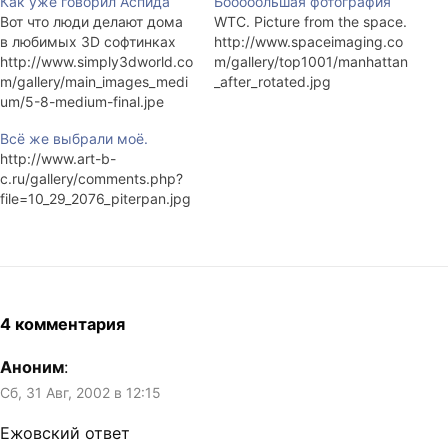
Как уже говорил Аспида
Бооооольшая фотография
Вот что люди делают дома
WTC. Picture from the space.
в любимых 3D софтинках
http://www.spaceimaging.co
http://www.simply3dworld.co
m/gallery/top1001/manhattan
m/gallery/main_images_medi
_after_rotated.jpg
um/5-8-medium-final.jpe
http://www.simply3dworld.co
Всё же выбрали моё.
m/gallery/main_images_medi
http://www.art-b-
um/514-medium-
c.ru/gallery/comments.php?
final4_Gucci.jpg
file=10_29_2076_piterpan.jpg
http://www.simply3dworld.co
m/gallery/main_images_large/
141_Brute_parfume.jpg
http://www.simply3dworld.co
m/gallery/main_images_large/
458-large-MilkJugs.jpg И
т.д.
4 комментария
http://www.simply3dworld.co
m/gallery/
Аноним
:
Сб, 31 Авг, 2002 в 12:15
Ежовский ответ