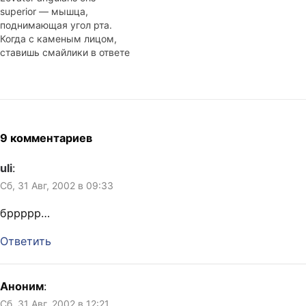
superior — мышца,
поднимающая угол рта.
Когда с каменым лицом,
ставишь смайлики в ответе
на банальный вопрос «как
дела», тогда ясно —
началась осень. Организм
за двадцать с небольшим
лет заучил наизусть пору,
когда положено слушать
9 комментариев
OK Computer и пить тёплое
красное вино, когда всё
uli
:
слякотно, серо…
Сб, 31 Авг, 2002 в 09:33
бррррр…
Ответить
Аноним
:
Сб, 31 Авг, 2002 в 12:21