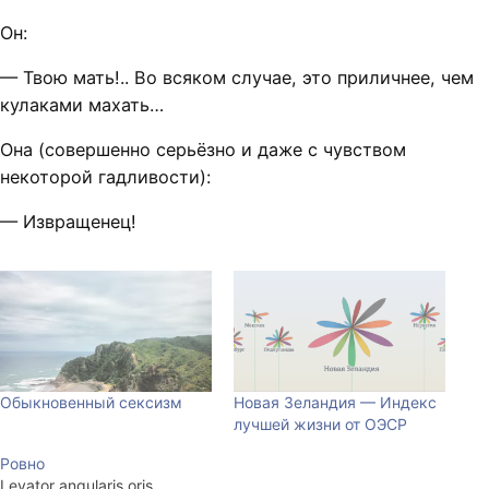
Он:
— Твою мать!.. Во всяком случае, это приличнее, чем
кулаками махать…
Она (совершенно серьёзно и даже с чувством
некоторой гадливости):
— Извращенец!
Обыкновенный сексизм
Новая Зеландия — Индекс
лучшей жизни от ОЭСР
Ровно
Levator angularis oris