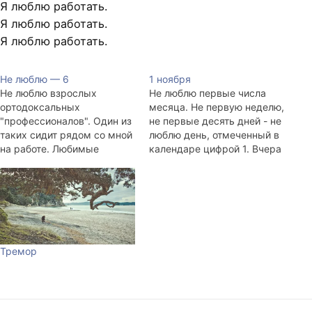
Я люблю работать.
Я люблю работать.
Я люблю работать.
Не люблю — 6
1 ноября
Не люблю взрослых
Не люблю первые числа
ортодоксальных
месяца. Не первую неделю,
"профессионалов". Один из
не первые десять дней - не
таких сидит рядом со мной
люблю день, отмеченный в
на работе. Любимые
календаре цифрой 1. Вчера
фразы: "я уже старый, не
ночью. Я валяюсь на
разберусь", "я, когда в NN-
диванчике, читаю
году работал в такой-то
Мураками, верчу в руках
конторе...", "я не знаю, как
телефончик, вяло скучаю.
это надо делать, но я делаю
Думаю, а не позвонить ли
это так".
lvetal, он, вроде, должен на
работе сидеть, работать... В
Тремор
книге…