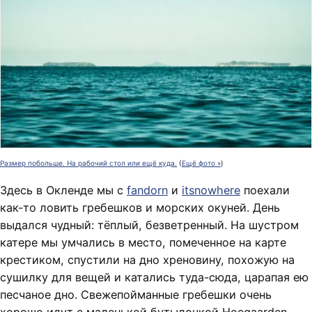
Размер побольше. На рабочий стол или ещё куда.
(
Ещё фото »
)
Здесь в Окленде мы с
fandorn
и
itsnowhere
поехали
как-то ловить гребешков и морских окуней. День
выдался чудный: тёплый, безветренный. На шустром
катере мы умчались в место, помеченное на карте
крестиком, спустили на дно хреновину, похожую на
сушилку для вещей и катались туда-сюда, царапая ею
песчаное дно. Свежепойманные гребешки очень
хорошо идут с маленькой бутылочкой Hoegaarden.