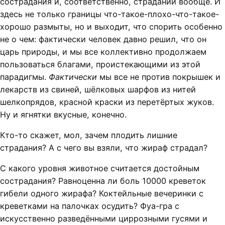
сострадания и, соответственно, страданий вообще. И
здесь не только границы что-такое-плохо-что-такое-
хорошо размыты, но и выходит, что спорить особенно
не о чем: фактически человек давно решил, что он
царь природы, и мы все коллективно продолжаем
пользоваться благами, проистекающими из этой
парадигмы.
Фактически
мы все не против покрышек и
лекарств из свиней, шёлковых шарфов из нитей
шелкопрядов, красной краски из перетёртых жуков.
Ну и ягнятки вкусные, конечно.
Кто-то скажет, мол, зачем плодить лишние
страдания? А с чего вы взяли, что жираф страдал?
С какого уровня животное считается достойным
сострадания? Равноценна ли боль 10000 креветок
гибели одного жирафа? Коктейльные вечеринки с
креветками на палочках осудить? Фуа-гра с
искусственно разведёнными циррозными гусями и