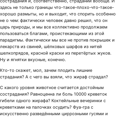
сострадания и, соответственно, страданий вообще. И
здесь не только границы что-такое-плохо-что-такое-
хорошо размыты, но и выходит, что спорить особенно
не о чем: фактически человек давно решил, что он
царь природы, и мы все коллективно продолжаем
пользоваться благами, проистекающими из этой
парадигмы.
Фактически
мы все не против покрышек и
лекарств из свиней, шёлковых шарфов из нитей
шелкопрядов, красной краски из перетёртых жуков.
Ну и ягнятки вкусные, конечно.
Кто-то скажет, мол, зачем плодить лишние
страдания? А с чего вы взяли, что жираф страдал?
С какого уровня животное считается достойным
сострадания? Равноценна ли боль 10000 креветок
гибели одного жирафа? Коктейльные вечеринки с
креветками на палочках осудить? Фуа-гра с
искусственно разведёнными циррозными гусями и