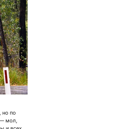
 но по
— мол,
ы и всех