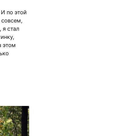
 И по этой
И совсем,
 я стал
инку,
в этом
лько