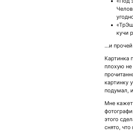
«Под 
Челове
угодн
«ТрЭш
кучи 
…и прочей
Картинка 
плохую не 
прочитанн
картинку у
подумал, и
Мне кажет
фотография
этого сдел
снято, чт