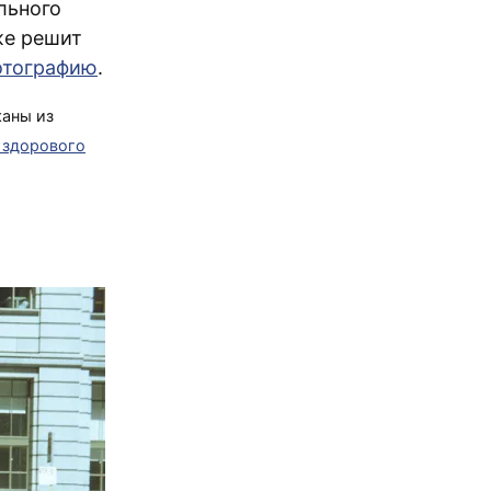
льного
же решит
отографию
.
аны из
 здорового