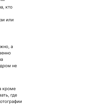
» —
а, кто
зи или
жно, а
венно
на
адром не
а кроме
ать, где
фотографии