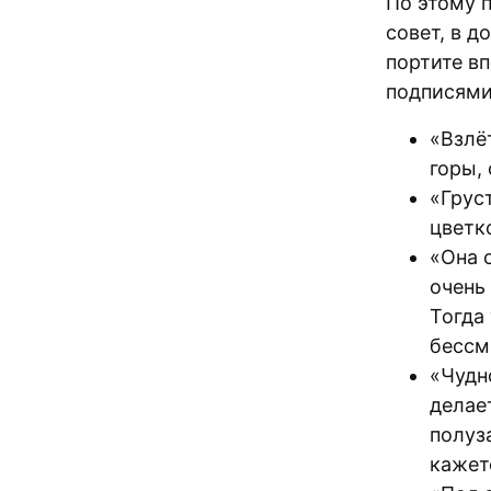
По этому 
совет, в 
портите в
подписями
«Взлё
горы,
«Грус
цветк
«Она 
очень
Тогда
бессм
«Чудн
делае
полуз
кажет