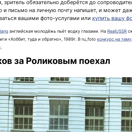
я, зритель обязательно доберётся до сопроводите
то и письмо на личную почту напишет, и может да
ваться вашими фото-услугами или
купить вашу ф
Bang
английская молодёжь пьёт водку глазами. На
RealUSSR
ск
ги «Хоббит, туда и обратно», 1989г. В ru_foto
конкурс на тему
и
.
ов за Роликовым поехал