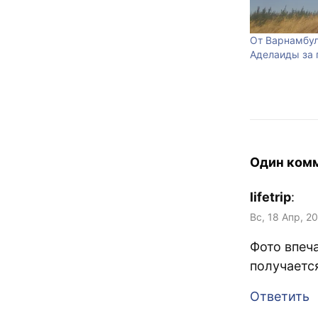
От Варнамбул
Аделаиды за 
Один ком
lifetrip
:
Вс, 18 Апр, 2
Фото впеч
получаетс
Ответить