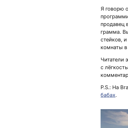
Я говорю 
программис
продавец 
грамма. Вы
стейков, 
комнаты в 
Читатели 
с лёгкост
комментар
P.S.: На B
бабах
.