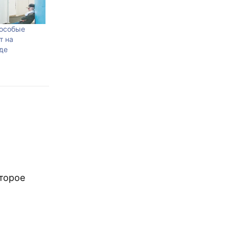
особые
т на
де
оторое