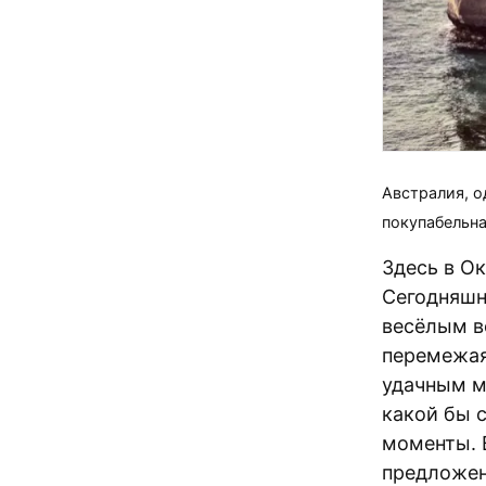
Австралия, о
покупабельна
Здесь в О
Сегодняшн
весёлым во
перемежая
удачным м
какой бы с
моменты. 
предложен