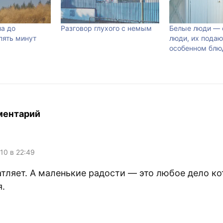
а до
Разговор глухого с немым
Белые люди — 
пять минут
люди, их подаю
особенном блю
ментарий
010 в 22:49
атляет. А маленькие радости — это любое дело к
я.