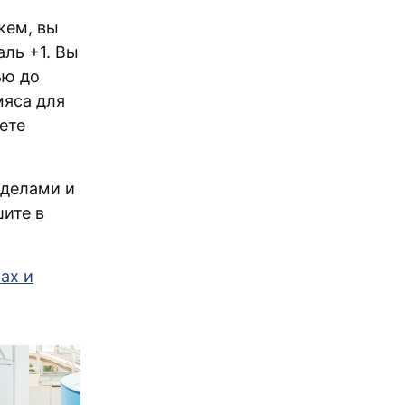
жем, вы
аль +1. Вы
ью до
мяса для
ете
 делами и
шите в
ах и