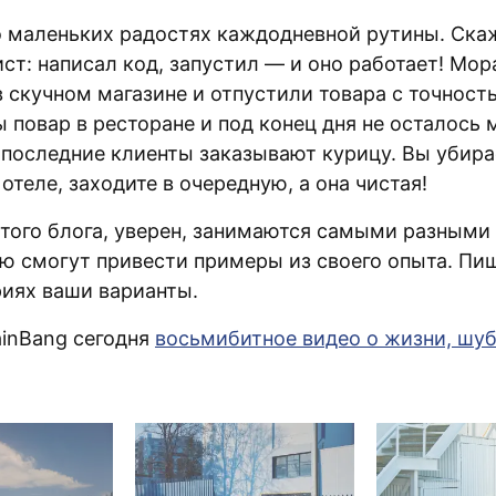
о маленьких радостях каждодневной рутины. Ска
т: написал код, запустил — и оно работает! Мор
в скучном магазине и отпустили товара с точност
 повар в ресторане и под конец дня не осталось 
и последние клиенты заказывают курицу. Вы убира
отеле, заходите в очередную, а она чистая!
этого блога, уверен, занимаются самыми разными
ью смогут привести примеры из своего опыта. Пи
иях ваши варианты.
rainBang сегодня
восьмибитное видео о жизни, шуб