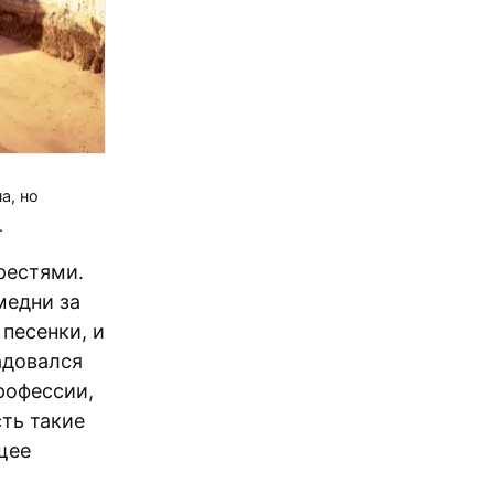
а, но
.
рестями.
медни за
песенки, и
адовался
рофессии,
сть такие
щее