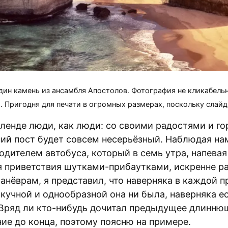
дин камень из ансамбля Апостолов. Фотография не кликабельн
. Пригодня для печати в огромных размерах, поскольку слайд
кленде люди, как люди: со своими радостями и го
ий пост будет совсем несерьёзный. Наблюдая на
дителем автобуса, который в семь утра, напевая 
 приветствия шутками-прибаутками, искренне р
анёврам, я представил, что наверняка в каждой п
кучной и однообразной она ни была, наверняка е
Вряд ли кто-нибудь дочитал предыдущее длинню
ие до конца, поэтому поясню на примере.