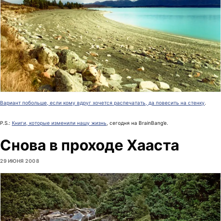
Вариант побольше, если кому вдруг хочется распечатать, да повесить на стенку
.
P.S.:
Книги, которые изменили нашу жизнь
, сегодня на BrainBang’e.
Снова в проходе Хааста
29 ИЮНЯ 2008