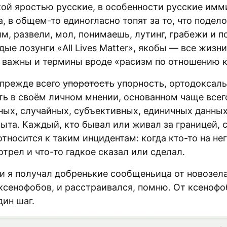
акой яростью русские, в особенности русские имм
а, в общем-то единогласно топят за то, что подел
м, развели, мол, понимаешь, лутинг, грабежи и п
дые лозунги «All Lives Matter», якобы — все жизни
 важны и термины вроде «расизм по отношению 
прежде всего
упоротость
упорность, ортодоксаль
ть в своём личном мнении, основанном чаще всег
ных, случайных, субъективных, единичных данных
пыта. Каждый, кто бывал или живал за границей, 
тносится к таким инцидентам: когда кто-то на нег
трел и что-то гадкое сказал или сделал.
 и я получал добренькие сообщеньица от новозел
ксенофобов, и расстраивался, помню. От ксенофо
дин шаг.