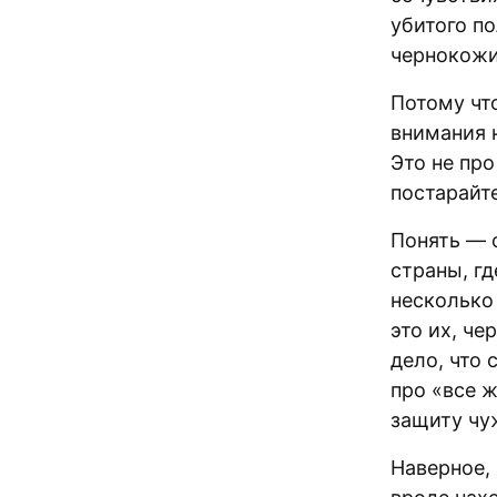
убитого по
чернокожи
Потому чт
внимания 
Это не пр
постарайте
Понять — 
страны, гд
несколько 
это их, ч
дело, что 
про «все 
защиту чу
Наверное,