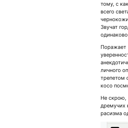
тому, с к
всего свет
чернокожи
Звучат гор
одинаково
Поражает 
увереннос
анекдотич
личного о
трепетом о
косо посмо
Не скрою,
дремучих 
расизма о