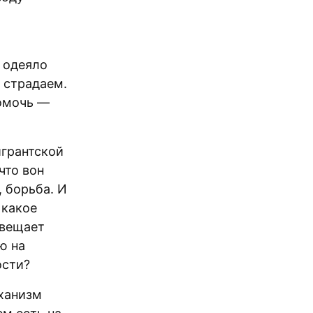
 одеяло
 страдаем.
помочь —
грантской
что вон
, борьба. И
 какое
 вещает
ю на
ости?
ханизм