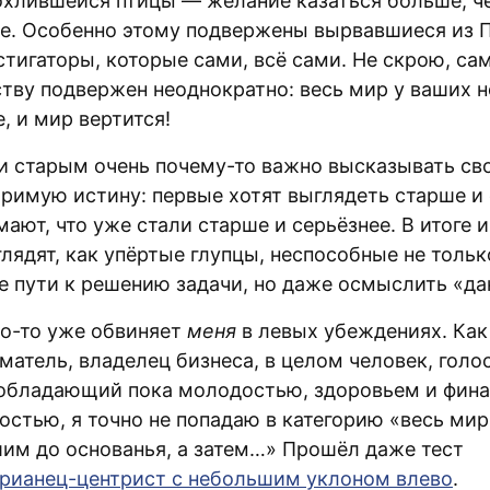
охлившейся птицы — желание казаться больше, че
е. Особенно этому подвержены вырвавшиеся из 
стигаторы, которые сами, всё сами. Не скрою, са
ству подвержен неоднократно: весь мир у ваших н
, и мир вертится!
 старым очень почему-то важно высказывать сво
оримую истину: первые хотят выглядеть старше и 
ают, что уже стали старше и серьёзнее. В итоге и
лядят, как упёртые глупцы, неспособные не тольк
 пути к решению задачи, но даже осмыслить «да
то-то уже обвиняет
меня
в левых убеждениях. Как
матель, владелец бизнеса, в целом человек, гол
 обладающий пока молодостью, здоровьем и фин
остью, я точно не попадаю в категорию «весь мир
им до основанья, а затем…» Прошёл даже тест
рианец-центрист c небольшим уклоном влево
.