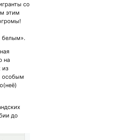
игранты со
ом этим
огромы!
к белым».
ная
о на
 из
с особым
о(неё)
андских
бии до