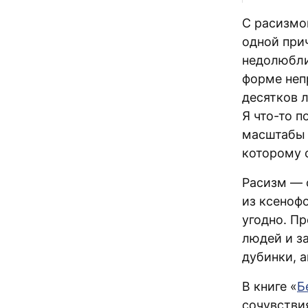
С расизмо
одной прич
недолюбли
форме неп
десятков 
Я что-то 
масштабы 
которому 
Расизм — 
из ксеноф
угодно. П
людей и за
дубинки, 
В книге «
Б
сочувстви