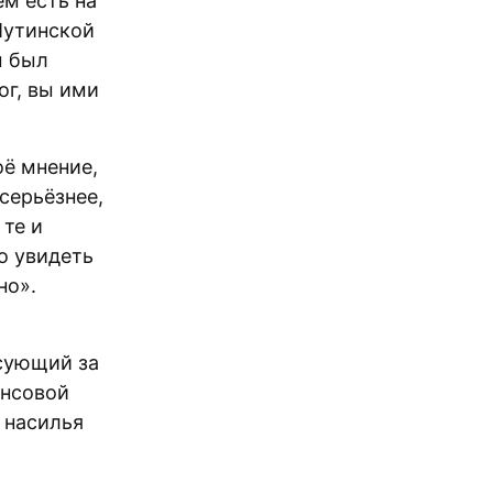
м есть на
Путинской
м был
ог, вы ими
ё мнение,
серьёзнее,
 те и
о увидеть
но».
осующий за
ансовой
 насилья