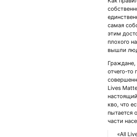
Как прави
собствен
единствен
самая собс
этим досто
плохого на
вышли люд
Граждане,
отчего-то 
совершенно
Lives Matt
настоящи
кво, что е
пытается 
части насе
«All Li