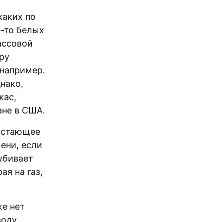
каких по
е-то белых
ассовой
ру
 например.
нако,
жас,
ане в США.
растающее
ени, если
убивает
ая на газ,
же нет
воду