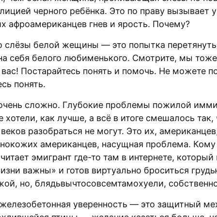
лицией черного ребёнка. Это по праву вызывает у
х афроамериканцев гнев и ярость. Почему?
о слёзы белой жещины — это попытка перетянуть
на себя белого любименького. Смотрите, мы тоже
о вас! Постарайтесь понять и помочь. Не можете 
сь понять.
очень сложно. Глубокие проблемы пожилой имми
е хотели, как лучше, а всё в итоге смешалось так, 
веков разобраться не могут. Это их, американцев
ернокожих американцев, насущная проблема. Кому
считает эмигрант где-то там в интернете, который
жизни важны» и готов виртуально броситься грудь
жой, но, блядьвычтосовсемтамохуели, собственн
 железобетонная уверенность — это защитный ме