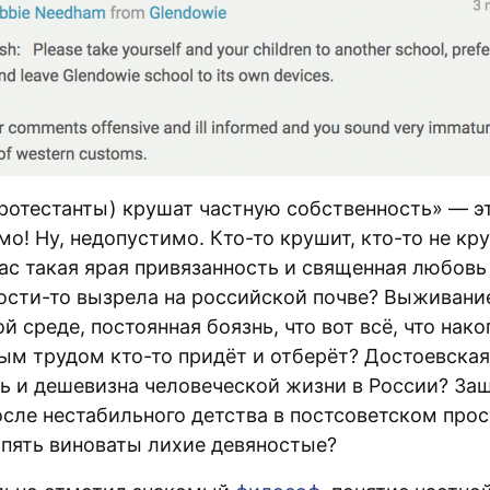
протестанты) крушат частную собственность» — э
о! Ну, недопустимо. Кто-то крушит, кто-то не кр
ас такая ярая привязанность и священная любовь
ости-то вызрела на российской почве? Выживани
й среде, постоянная боязнь, что вот всё, что нак
ым трудом кто-то придёт и отберёт? Достоевская
ь и дешевизна человеческой жизни в России? За
осле нестабильного детства в постсоветском про
опять виноваты лихие девяностые?