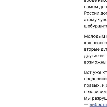
вроде нах
самом дел
России до
этому чув
шебуршите
Молодым и
как неосп
вторые дум
другие выг
возможные
Вот уже к
предприни
правых, и
независим
мы разруш
—
либерта