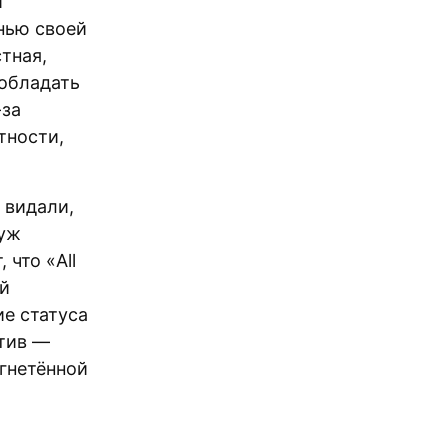
й
нью своей
тная,
 обладать
-за
тности,
 видали,
 уж
что «All
ый
ие статуса
отив —
угнетённой