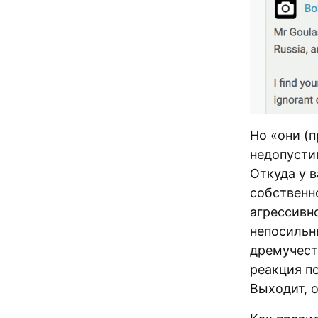
Но «они (
недопустим
Откуда у в
собственн
агрессивно
непосильн
дремучест
реакция п
Выходит, 