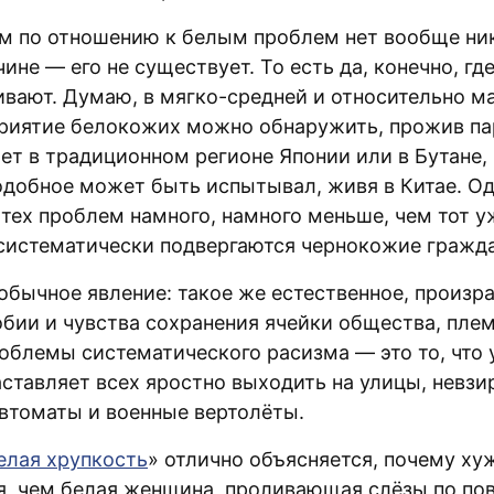
м по отношению к белым проблем нет вообще ни
ине — его не существует. То есть да, конечно, гд
вают. Думаю, в мягко-средней и относительно м
риятие белокожих можно обнаружить, прожив па
лет в традиционном регионе Японии или в Бутане,
подобное может быть испытывал, живя в Китае. Од
тех проблем намного, намного меньше, чем тот у
систематически подвергаются чернокожие гражд
обычное явление: такое же естественное, произ
обии и чувства сохранения ячейки общества, плем
роблемы систематического расизма — это то, что 
ставляет всех яростно выходить на улицы, невзир
автоматы и военные вертолёты.
елая хрупкость
» отлично объясняется, почему ху
я, чем белая женщина, проливающая слёзы по по