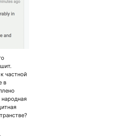
то
ушит.
 к частной
е в
оплено
 народная
щитная
странстве?