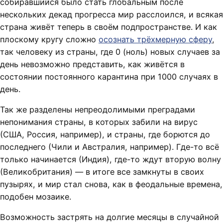
собиравшийся было стать глобальным после
нескольких декад прогресса мир расслоился, и всякая
страна живёт теперь в своём подпространстве. И как
плоскому кругу сложно
осознать трёхмерную сферу
,
так человеку из страны, где 0 (ноль) новых случаев за
день невозможно представить, как живётся в
состоянии постоянного карантина при 1000 случаях в
день.
Так же разделены непреодолимыми преградами
непонимания страны, в которых забили на вирус
(США, Россия, например), и страны, где борются до
последнего (Чили и Австралия, например). Где-то всё
только начинается (Индия), где-то ждут вторую волну
(Великобритания) — в итоге все замкнуты в своих
пузырях, и мир стал снова, как в феодальные времена,
подобен мозаике.
Возможность застрять на долгие месяцы в случайной