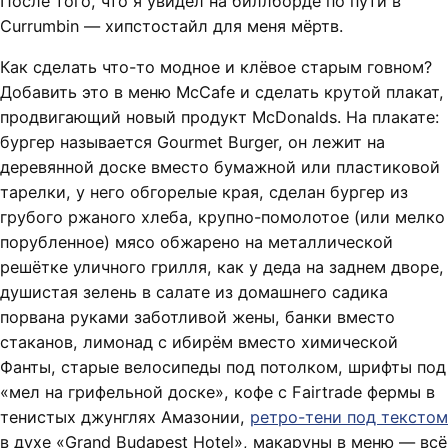
После того, что я увидел на биллборде по пути в
Currumbin — хипстостайл для меня мёртв.
Как сделать что-то модное и клёвое старым говном?
Добавить это в меню McCafe и сделать крутой плакат,
продвигающий новый продукт McDonalds. На плакате:
бургер называется Gourmet Burger, он лежит на
деревянной доске вместо бумажной или пластиковой
тарелки, у него обгорелые края, сделан бургер из
грубого ржаного хлеба, крупно-помолотое (или мелко
порубленное) мясо обжарено на металлической
решётке уличного грилля, как у деда на заднем дворе,
душистая зелень в салате из домашнего садика
порвана руками заботливой жены, банки вместо
стаканов, лимонад с ибирём вместо химической
Фанты, старые велосипеды под потолком, шрифты под
«мел на грифельной доске», кофе с Fairtrade фермы в
тенистых джунглях Амазонии,
ретро-тени под текстом
в духе «Grand Budapest Hotel», макаруны в меню — всё