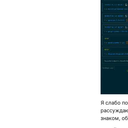
Я слабо п
рассуждаю
знаком, о