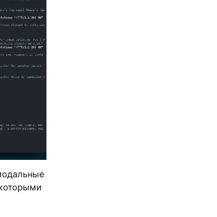
имодальные
 которыми