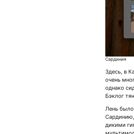
Сардиния
Здесь, в К
очень мно
однако сид
Бэклог тян
Лень было
Сардинию,
дикими гиг
мультимод