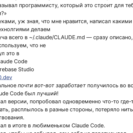
азывал программисту, который это строит для теб
и?»
уками, уж зная, что мне нравится, написал какими
ехнолгиями делаем
уча всего в ~/.claude/CLAUDE.md — сразу описано,
спользуем, что не
л это в
laude Code
irebase Studio
0.dev
альное
почти вот-вот заработает
получилось во вс
aude Code был лучший!
ал версии, попробовал одновременно что-то где-
ать, расплылось в разные стороны, потеряло нить
твования.
ал в итоге в любименьком Claude Code.