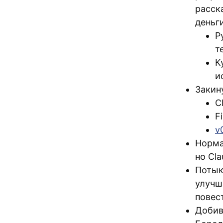
расск
деньг
Р
т
К
и
Закину
C
F
v
Норм
но Cl
Потык
улучш
повес
Добив