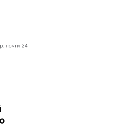
р. почти 24
й
ю