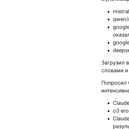
mistra
qwen/
googl
оказа
googl
deeps
Загрузил 
словами и
Попросил C
интенсивн
Claud
o3 ег
Claud
резул