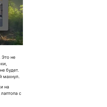
 Это не
хи,
не будет.
й махнул.
и на
лаптопа с