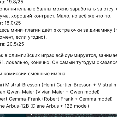
а: 19.8/25
ополнительные баллы можно заработать за отсут
ума, хороший контраст. Мало, но всё же что-то.
: 18.0/25
десь мини-плагин даёт экстра очки за динамику 
омент, если угодно).
а: 20.5/25
как в олимпийских играх всё суммируется, занима
1, локально, конечно. Он самый тугодум оказался
м комиссии смешные имена:
i Mistral-Bresson (Henri Cartier-Bresson + Mistral 
ian Qwen-Maier (Vivian Maier + Qwen model)
ert Gemma-Frank (Robert Frank + Gemma model)
ne Arbus-12B (Diane Arbus + 12B model)