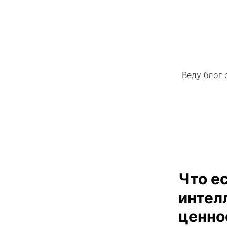
Веду блог 
Что е
интел
ценно