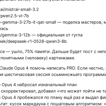
lai/mistral-small-3.2
qwen2.5-vl-7b
e-gemma-3-27b-it-qat-small — поделка мастеров, 
лась
e/gemma-3-12b — официальная от гугла
eek/deepseek-r1-0528-qwen3-8b
все — ушло, 75% памяти. Дальше будет пост с не
 понятными (человеку) картинками.
laude Opus 4 помочь написать PRD. Если честно,
ая шестичасовая сессия осьминожьего программ
e Opus 4 набросал изначальный план
о скорректировал, добавил «что может пойти не т
e Opus 4 пробежался по плану ещё раз и выдал ф
ьтат: кусок маркдауна с пошаговым алгоритмом: 