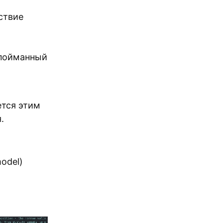
ствие
(пойманный
ется этим
.
model)