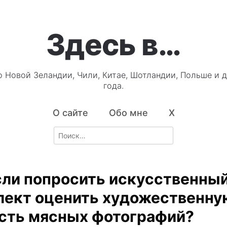
Здесь в…
о Новой Зеландии, Чили, Китае, Шотландии, Польше и д
года.
О сайте
Обо мне
X
Search
for:
сли попросить искусственны
лект оценить художественну
сть мясных фотографий?