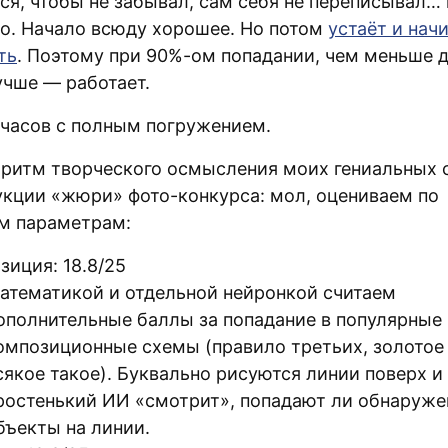
ся, чтобы не забывал, сам себя не переписывал… 
о. Начало всюду хорошее. Но потом
устаёт и нач
ть
. Поэтому при 90%-ом попадании, чем меньше 
учше — работает.
 часов c полным погружением.
оритм творческого осмысления моих гениальных 
укции «жюри» фото-конкурса: мол, оцениваем по
м параметрам:
зиция: 18.8/25
атематикой и отдельной нейронкой считаем
ополнительные баллы за попадание в популярные
омпозиционные схемы (правило третьих, золотое 
сякое такое). Буквально рисуются линии поверх и
ростенький ИИ «смотрит», попадают ли обнаруж
бъекты на линии.