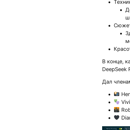
Техник
Д
ш
Сюжет
З
м
Красот
В конце, 
DeepSeek R
Дал члена
Henr
Viv
Rob
Dia