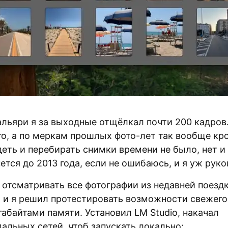
альяри я за выходные отщёлкал почти 200 кадров.
го, а по меркам прошлых фото-лет так вообще кро
еть и перебирать снимки времени не было, нет и 
ется до 2013 года, если не ошибаюсь, и я уж руко
 отсматривать все фотографии из недавней поездк
 и я решил протестировать возможности свежего 
абайтами памяти. Установил LM Studio, накачал
альных сетей, чтоб запускать локально: