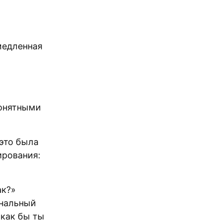
медленная
понятными
 это была
ирования:
ак?»
инальный
«как бы ты