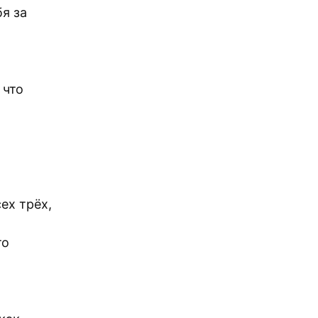
я за
 что
ех трёх,
то