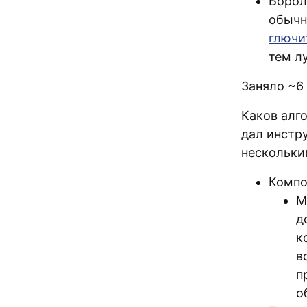
Борол
обычн
глючи
тем л
Заняло ~6
Каков алг
дал инстр
нескольки
Компо
М
д
к
в
п
о