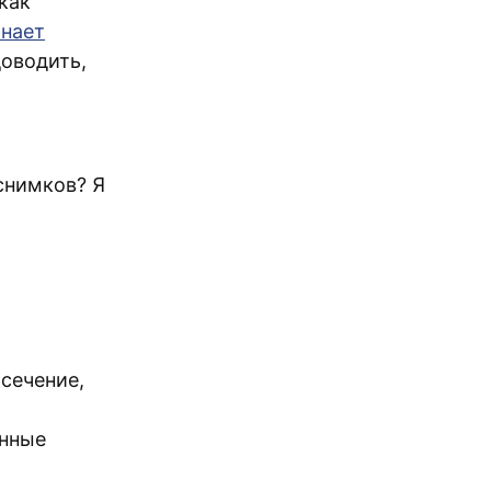
как
инает
доводить,
снимков? Я
сечение,
енные