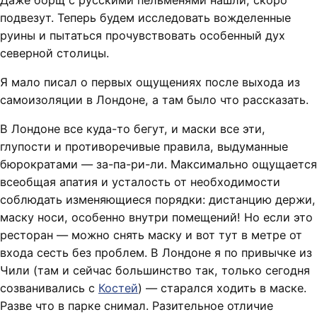
Даже борщ с русскими пельменями нашли, скоро
подвезут. Теперь будем исследовать вожделенные
руины и пытаться прочувствовать особенный дух
северной столицы.
Я мало писал о первых ощущениях после выхода из
самоизоляции в Лондоне, а там было что рассказать.
В Лондоне все куда-то бегут, и маски все эти,
глупости и противоречивые правила, выдуманные
бюрократами — за-па-ри-ли. Максимально ощущается
всеобщая апатия и усталость от необходимости
соблюдать изменяющиеся порядки: дистанцию держи,
маску носи, особенно внутри помещений! Но если это
ресторан — можно снять маску и вот тут в метре от
входа сесть без проблем. В Лондоне я по привычке из
Чили (там и сейчас большинство так, только сегодня
созванивались с
Костей
) — старался ходить в маске.
Разве что в парке снимал. Разительное отличие