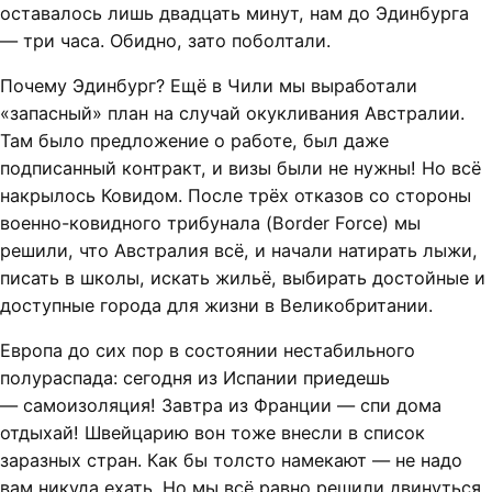
оставалось лишь двадцать минут, нам до Эдинбурга
— три часа. Обидно, зато поболтали.
Почему Эдинбург? Ещё в Чили мы выработали
«запасный» план на случай окукливания Австралии.
Там было предложение о работе, был даже
подписанный контракт, и визы были не нужны! Но всё
накрылось Ковидом. После трёх отказов со стороны
военно-ковидного трибунала (Border Force) мы
решили, что Австралия всё, и начали натирать лыжи,
писать в школы, искать жильё, выбирать достойные и
доступные города для жизни в Великобритании.
Европа до сих пор в состоянии нестабильного
полураспада: сегодня из Испании приедешь
— самоизоляция! Завтра из Франции — спи дома
отдыхай! Швейцарию вон тоже внесли в список
заразных стран. Как бы толсто намекают — не надо
вам никуда ехать. Но мы всё равно решили двинуться