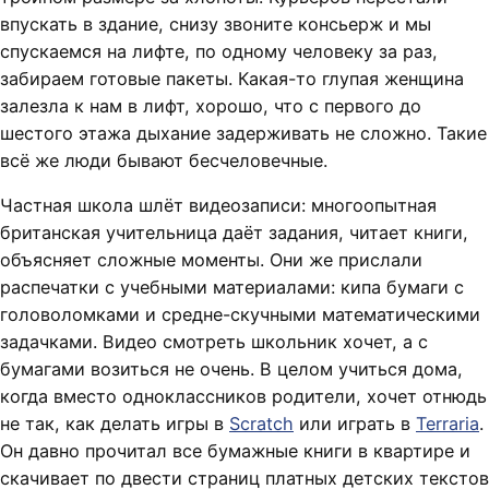
впускать в здание, снизу звоните консьерж и мы
спускаемся на лифте, по одному человеку за раз,
забираем готовые пакеты. Какая-то глупая женщина
залезла к нам в лифт, хорошо, что с первого до
шестого этажа дыхание задерживать не сложно. Такие
всё же люди бывают бесчеловечные.
Частная школа шлёт видеозаписи: многоопытная
британская учительница даёт задания, читает книги,
объясняет сложные моменты. Они же прислали
распечатки с учебными материалами: кипа бумаги с
головоломками и средне-скучными математическими
задачками. Видео смотреть школьник хочет, а с
бумагами возиться не очень. В целом учиться дома,
когда вместо одноклассников родители, хочет отнюдь
не так, как делать игры в
Scratch
или играть в
Terraria
.
Он давно прочитал все бумажные книги в квартире и
скачивает по двести страниц платных детских текстов