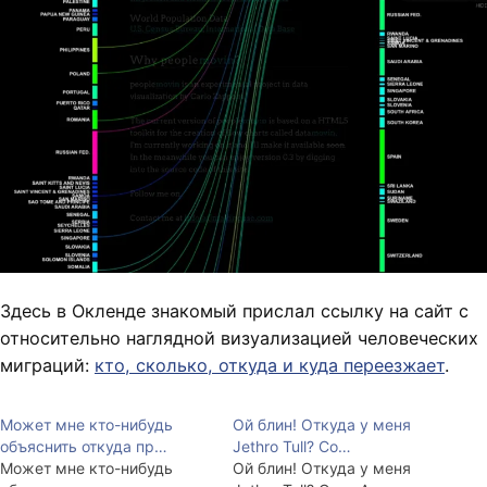
Здесь в Окленде знакомый прислал ссылку на сайт с
относительно наглядной визуализацией человеческих
миграций:
кто, сколько, откуда и куда переезжает
.
Может мне кто-нибудь
Ой блин! Откуда у меня
объяснить откуда пр…
Jethro Tull? Со…
Может мне кто-нибудь
Ой блин! Откуда у меня