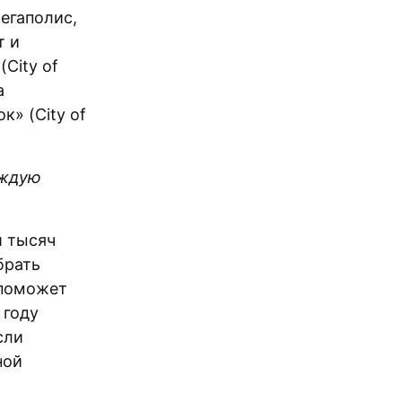
егаполис,
т и
City of
а
к» (City of
аждую
и тысяч
брать
 поможет
 году
сли
ной