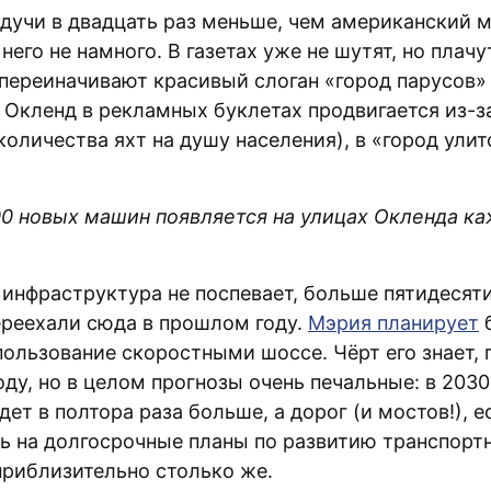
удучи в двадцать раз меньше, чем американский м
 него не намного. В газетах уже не шутят, но плачу
переиначивают красивый слоган «город парусов» (
к Окленд в рекламных буклетах продвигается из-з
оличества яхт на душу населения), в «город улито
0 новых машин появляется на улицах Окленда к
 инфраструктура не поспевает, больше пятидесят
ереехали сюда в прошлом году.
Мэрия планирует
 пользование скоростными шоссе. Чёрт его знает,
оду, но в целом прогнозы очень печальные: в 2030
ет в полтора раза больше, а дорог (и мостов!), е
ь на долгосрочные планы по развитию транспорт
приблизительно столько же.