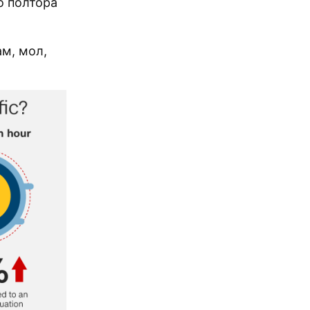
о полтора
ам, мол,