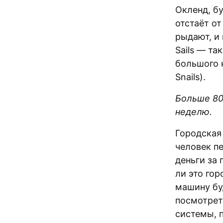
Окленд, б
отстаёт от
рыдают, и 
Sails — та
большого к
Snails).
Больше 80
неделю.
Городская
человек п
деньги за
ли это гор
машину буд
посмотрет
системы, 