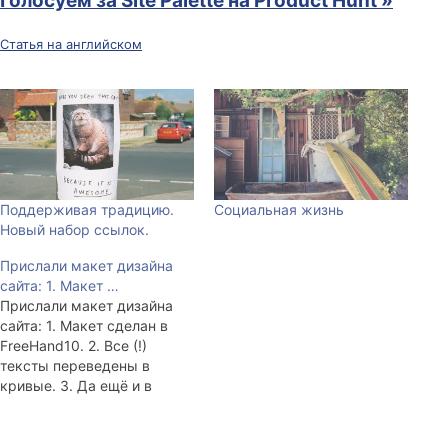
Голосуем за Site Palette на Product Hunt »
Статья на английском
Поддерживая традицию.
Социальная жизнь
Новый набор ссылок.
Прислали макет дизайна
сайта: 1. Макет …
Прислали макет дизайна
сайта: 1. Макет сделан в
FreeHand10. 2. Все (!)
тексты переведены в
кривые. 3. Да ещё и в
CMYK'e всё. 4. Ахуеть
просто.