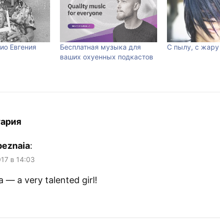
ио Евгения
Бесплатная музыка для
С пылу, с жару
ваших охуенных подкастов
тария
beznaia
:
017 в 14:03
a — a very talented girl!