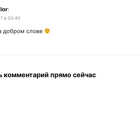
lor
:
17 в 03:40
а добром слове
ь комментарий прямо сейчас