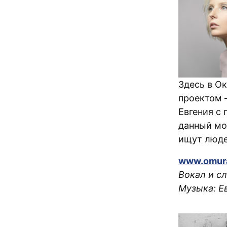
Здесь в О
проектом
Евгения с
данный мом
ищут люде
www.omur
Вокал и с
Музыка: Е