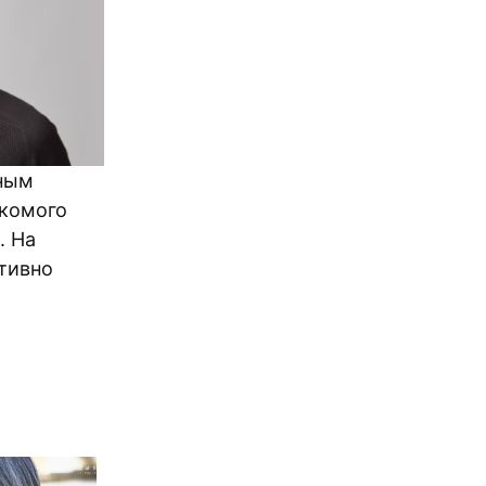
ьным
акомого
. На
ктивно