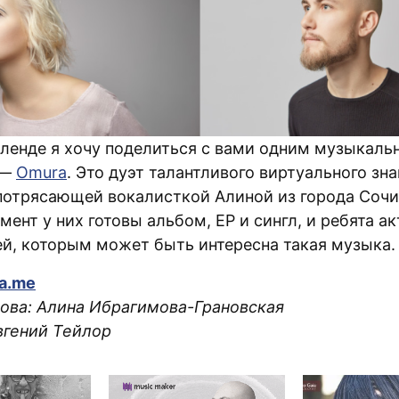
кленде я хочу поделиться с вами одним музыкал
 —
Omura
. Это дуэт талантливого виртуального зн
 потрясающей вокалисткой Алиной из города Сочи
ент у них готовы альбом, ЕР и сингл, и ребята а
й, которым может быть интересна такая музыка.
a.me
лова: Алина Ибрагимова-Грановская
вгений Тейлор