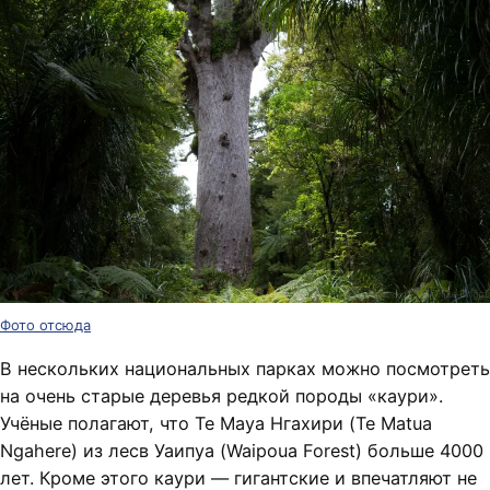
Фото отсюда
В нескольких национальных парках можно посмотреть
на очень старые деревья редкой породы «каури».
Учёные полагают, что Те Мауа Нгахири (Te Matua
Ngahere) из лесв Уаипуа (Waipoua Forest) больше 4000
лет. Кроме этого каури — гигантские и впечатляют не