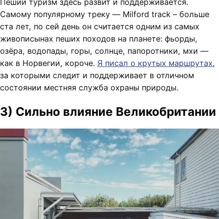
Пеший туризм здесь развит и поддерживается.
Самому популярному треку — Milford track – больше
ста лет, по сей день он считается одним из самых
живописынах пеших походов на планете: фьорды,
озёра, водопады, горы, солнце, папоротники, мхи —
как в Норвегии, короче.
Я писал о крутых маршрутах
,
за которыми следит и поддерживает в отличном
состоянии местняя служба охраны природы.
3) Сильно влияние Великобритании