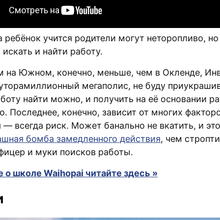
а ребёнок учится родители могут неторопливо, но
искать и найти работу.
м на Южном, конечно, меньше, чем в Окленде, Ин
луторамиллионный мегаполис, не буду приукрашив
аботу найти можно, и получить на её основании р
. Последнее, конечно, зависит от многих факторо
— всегда риск. Может банально не вкатить, и это
ашная бомба замедленного действия
, чем стропт
фицер и муки поисков работы.
 о школе Waihopai читайте здесь »
и