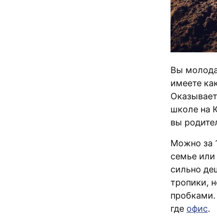
Вы молода
имеете как
Оказывает
школе на 
вы родител
Можно за 1
семье или
сильно деш
тропики, н
пробками. 
где
офис
.