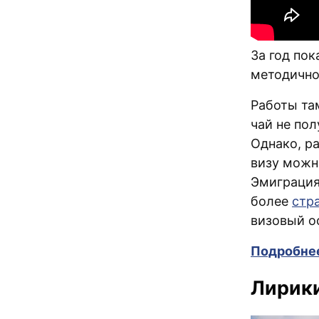
За год пок
методично 
Работы та
чай не по
Однако, р
визу можно
Эмиграция 
более
стр
визовый о
Подробнее
Лирик