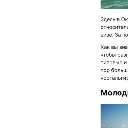
Здесь в О
относител
визе. За п
Как вы зн
чтобы раз
типовые и
пор больш
ностальг
Молод