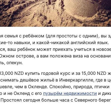
я семья с ребёнком (для простоты с одним), вы 
ие-то навыки, и какой-никакой английский язык.
ся, ваш ребёнок может приехать учиться в новоз
Южном острове, а вам положена виза на основании
ь, опекун.
3,000 NZD купить годовой курс и за 15,000 NZD ж
 снимать дешёвое жильё в Инверкаргилле, где в 
евле, чем в Окленде. Спокойно, природа, птички 
о и не Окленд с его
пузырём недвижимости
и дик
Простоял сегодня больше часа с Cеверного берега