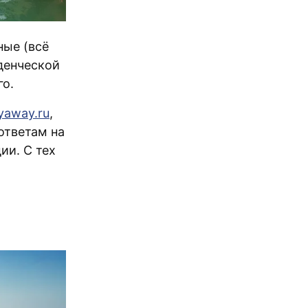
ные (всё
денческой
го.
yaway.ru
,
ответам на
ии. С тех