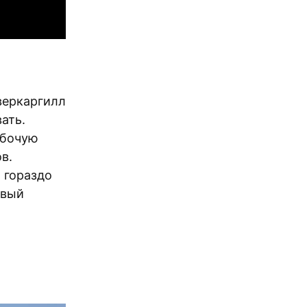
веркаргилл
ать.
абочую
в.
 гораздо
ивый