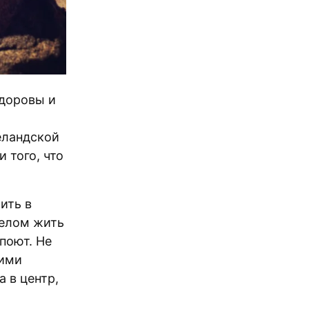
здоровы и
еландской
 того, что
ить в
целом жить
поют. Не
ими
 в центр,