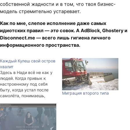
собственной жадности и в том, что твоя бизнес-
модель стремительно устаревает.
Как по мне, слепое исполнение даже самых
идиотских правил —
это
совок. А AdBlock, Ghostery и
Disconnect.me — всего лишь гигиена личного
информационного пространства.
Каждый Кулеш свой остров
хвалит
Здесь в Нади всё не как у
людей. Когда привык к
настроенному под себя
быту, когда устал после
Миграция второго типа
самолёта, понимаешь,
какой стал старый и
нежный. Машина должна
быть тихая, желательно
электрическая; такси —
Убер, чтобы не звонить (!) и