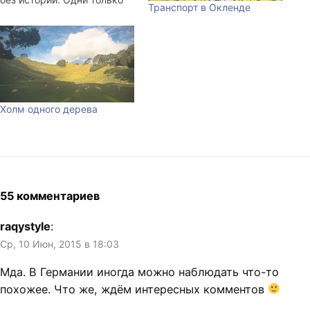
Транспорт в Окленде
мифы, передаваемые из
уст в уста. Наверное
именно это описывает
слово "своеобразие".
Вывод из коротенькой
беседы в аське с arigatous:
"У кого нет
Холм одного дерева
государственности, у того и
национальной литературы
нет."
55 комментариев
raqystyle
:
Ср, 10 Июн, 2015 в 18:03
Мда. В Германии иногда можно наблюдать что-то
похожее. Что же, ждём интересных комментов