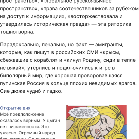
пространство», «глобальное русскоязычное
пространство», «права соотечественников за рубежом
на доступ к информации», «восторжествовала и
утвердилась историческая правда» — эта риторика
тошнотворна.
Парадоксально, печально, но факт — эмигранты,
которые, как пишут в российских СМИ «крысы,
сбежавшие с корабля» и «кинул Родину, сиди в тепле
не вякай», утёрлись и подключились к игре в
биполярный мир, где хорошая проворовавшаяся
путинская Россия в кольце плохих невидимых врагов.
Сие дюже чуднó и гадко.
Открытие дня.
Моё предположение
оказалось верным. У цыган
нет письменности. Это
ужасно. Огромный народ
без истории. Одни только