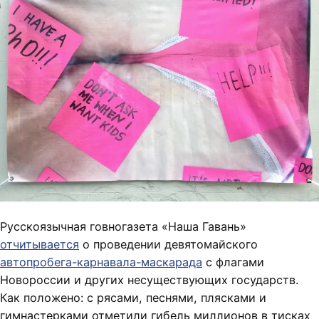
Русскоязычная говногазета «Наша Гавань»
отчитывается
о проведении девятомайского
автопробега-карнавала-маскарада
с флагами
Новороссии и других несуществующих государств.
Как положено: с рясами, песнями, плясками и
гимнастерками отметили гибель миллионов в тисках