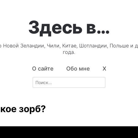
Здесь в…
о Новой Зеландии, Чили, Китае, Шотландии, Польше и д
года.
О сайте
Обо мне
X
Search
for:
акое зорб?