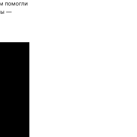
м помогли
ры —