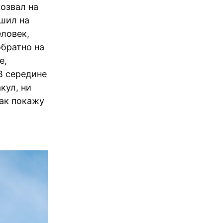
позвал на
ешил на
еловек,
обратно на
е,
В середине
кул, ни
так покажу