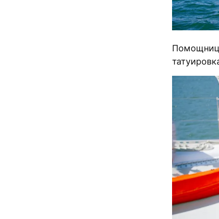
Помощница
татуировк