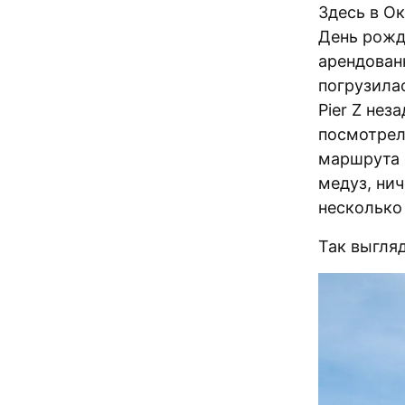
Здесь в Ок
День рожд
арендован
погрузилас
Pier Z нез
посмотрел
маршрута о
медуз, нич
несколько
Так выгляд