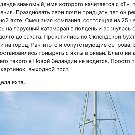
ленде знакомый, имя которого начитается с «Т», 
ения. Праздновать свои почти тридцать лет он р
ной яхте. Смешаная компания, состоящая из 25 ч
ь на парусный катамаран в полдень и вернулась 
адолго до заката. Прокатились по Оклендской бухт
и на город, Рангитото и сопутствующие острова. 
становились понырять с яхты в океан. Благо ни а
его такого в Новой Зеландии не водится. Просто 
 картинок, выходной пост.
ела яхта.