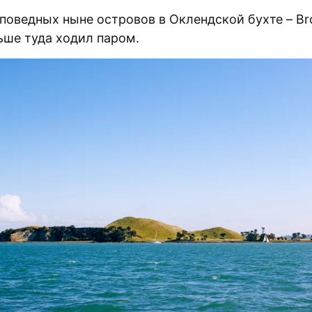
аповедных ныне островов в Оклендской бухте – B
ньше туда ходил паром.