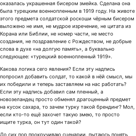
оказалась украшенная бисером змейка. Сделана она
была турецким военнопленным в 1919 году. На животе
этого предмета солдатской роскоши чёрным бисером
выложено не имя, не мудрое изречение, не цитата из
Корана или Библии, не номер части, не место
создания, не поздравление с Рождеством, не добрые
слова в духе «на долгую память», а буквально
следующее: «турецкий военнопленный 1919».
Какова логика сего явления? Если эту надпись
попросил добавить солдат, то какой в нёй смысл, мы
их победили и теперь заставляем на нас работать?
Если эту надпись добавил сам пленный, а
новозеландец просто обменял драгоценный предмет
на кусок сахара, то зачем турку такой брендинг? Мол,
если кто-то ещё захочет такую змею, то просто
ищите турка, он тут один такой?
До сих пор прокручиваю сценарии, пытаюсь понять