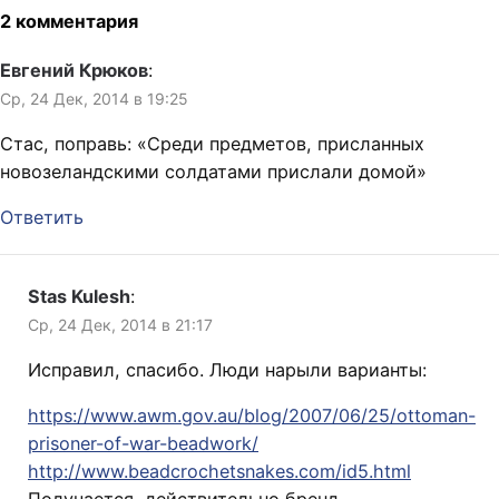
примерно так говорил
2 комментария
Шрек. Слова напрочь
американского
Евгений Крюков
:
мультперсонажа отлично
Ср, 24 Дек, 2014 в 19:25
ложатся на постсоветскую
действительность.
Стас, поправь: «Среди предметов, присланных
Каждому социальному
новозеландскими солдатами прислали домой»
слою свои медеведи. На…
Ответить
Stas Kulesh
:
Ср, 24 Дек, 2014 в 21:17
Исправил, спасибо. Люди нарыли варианты:
https://www.awm.gov.au/blog/2007/06/25/ottoman-
prisoner-of-war-beadwork/
http://www.beadcrochetsnakes.com/id5.html
Получается, действительно бренд