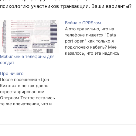
психологию участников транзакции. Ваши варианты?
Война с GPRS-ом.
А это правильно, что на
телефоне пишется "Data
port open" как только я
подключаю кабель? Мне
казалось, что эта надпись
Мобильные телефоны для
должна появляться только
солдат
в момент соединения...
Про ничего.
После посещения «Дон
Кихота» в не так давно
отреставрированном
Оперном Театре остались
те же впечатления, что и
после одного из концертов
международного
фестиваля скрипичной
музыки в Консерватории. У
общества есть слои,