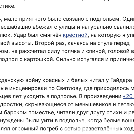
стике.
, мало приятного было связано с подпольем. Один
есшабашно вбежал с улицы и натурально свалилс
люк. Удар был смягчён
крёстной
, на которую я уп
вой высоты. Второй раз, качаясь на стуле перед
м, не рассчитал силу толчка и спиной, головой 
 подпол с картошкой. Сильно испугался и приличн
жданскую войну красных и белых читал у Гайдара
ые инсценировки по Светлову, где приходилось
цев лет уходить в подполье. В произведении
«20
дростки, скрывающиеся от меньшевиков и петлю
 барском поместье, читали друг другу стихи и р
ынуждены были уйти в подполье, когда белые вошл
влял огромный погреб с сетью разветвлённых ход