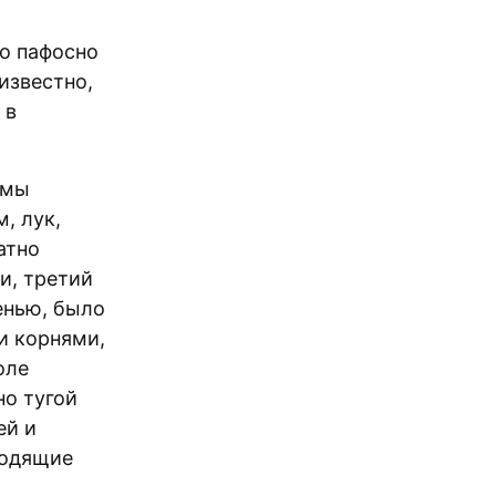
то пафосно
известно,
 в
 мы
, лук,
атно
и, третий
енью, было
и корнями,
оле
но тугой
ей и
ходящие