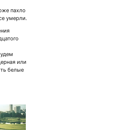
оже пахло
се умерли.
ения
дцатого
будем
дерная или
ыть белые