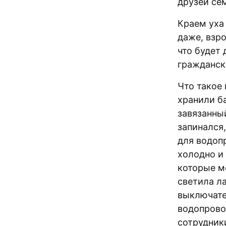
друзей се
Краем уха 
даже, взр
что будет 
гражданск
Что такое 
хранили ба
завязанны
запинался,
для водоп
холодно и
которые м
светила ла
выключате
водопрово
сотрудник