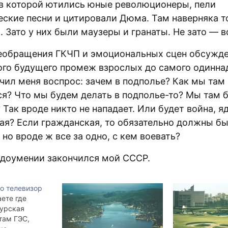
 в которой ютились юные революционеры, пели
еские песни и цитировали Дюма. Там наверняка т
 Зато у них были маузеры и гранаты. Не зато — в
еобращения ГКЧП и эмоциональных сцен обсужд
ого будущего промеж взрослых до самого одинна
учил меня воспрос: зачем в подполье? Как мы там
я? Что мы будем делать в подполье-то? Мы там 
 Так вроде никто не нападает. Или будет война, я
ая? Если гражданская, то обязательно должны б
 но вроде ж все за одно, с кем воевать?
едоумении закончился мой СССР.
го телевизор
аете где
урская
там ГЭС,