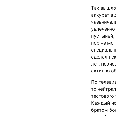
Так вышло
аккурат в
чаёвничали
увлечённо
пустыней,
пор не мог
специальн
сделал нек
лет, неоче
активно о
По телевиз
то нейтра
тестового
Каждый но
братом бо