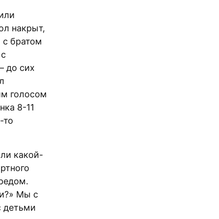
дили
ол накрыт,
ы с братом
 с
— до сих
л
им голосом
нка 8-11
-то
 ли какой-
артного
редом.
и?» Мы с
с детьми