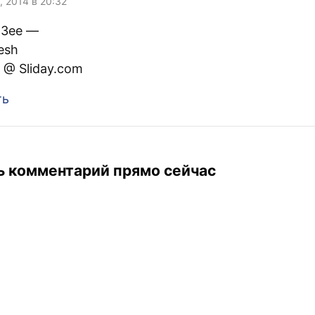
, 2014 в 20:32
 Зее —
esh
e @ Sliday.com
ть
ь комментарий прямо сейчас