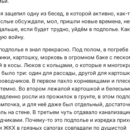
мьи.
я зацепил одну из бесед, в которой активно, как-
ослые обсуждали, мол, пришли новые времена, не
дальше, если будет трудно, уйдём в подполье. Как
ую войну.
подполье я знал прекрасно. Под полом, в погребе
нки, картошку, морковь в огромном баке с песком
й в косы. Люков с кольцами, о которые я многокр
 было три: один для рассады, другой для картошк
роводчиков. В первом пахло корневищами и плес
 темно. Во втором лежалой картошкой и белесым
едленно росли из прожилок в грунте, в этом подп
мпочка, и для неё даже был отдельный, достаточ
ль на стене. В третьем чуть отдавало канализаци
дчиками. Почему-то это подполье и изредка при
и ЖКХ в грязных сапогах совпадали по душистой