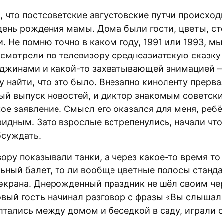
, что постсоветские августовские путчи происхо
 день рождения мамы. Дома были гости, цветы, ст
. Не помню точно в каком году, 1991 или 1993, м
 смотрели по телевизору среднеазиатскую сказку
 джинами и какой-то захватывающей анимацией 
у найти, что это было. Внезапно киноленту прерва
ый выпуск новостей, и диктор знакомым советск
ое заявление. Смысл его оказался для меня, ребё
видным. Зато взрослые встрепенулись, начали что
бсуждать.
ору показывали танки, а через какое-то время то
льный балет, то ли вообще цветные полосы станд
 экрана. Днерожденный праздник не шёл своим че
вый гость начинал разговор с фразы «Вы слышал
лтались между домом и беседкой в саду, играли 