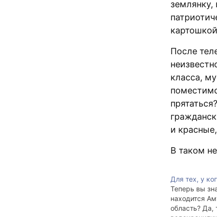
землянку,
патриотич
картошкой.
После тел
неизвестн
класса, м
поместимс
прятаться?
гражданск
и красные,
В таком н
Для тех, у ко
Теперь вы зн
находится Ам
область? Да, 