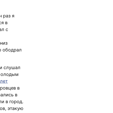
 раз я
я в
ал с
вниз
о ободрал
 и слушал
 молодым
 лет
ровцев в
вались в
и в город.
ов, этакую