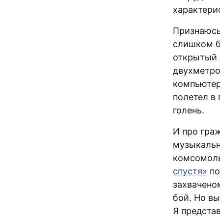
характери
Признаюсь
слишком б
открытый 
двухметро
компьютеро
полетел в
голень.
И про гра
музыкальн
комсомоль
спустя»
по
захваченом
бой. Но в
Я предста