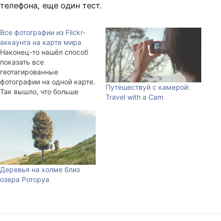
телефона, еще один тест.
Все фотографии из Flickr-
аккаунта на карте мира
Наконец-то нашёл способ
показать все
геотагированные
фотографии на одной карте.
Путешествуй с камерой:
Так вышло, что больше
Travel with a Cam
2000 моих фотографий,
закачанных на Flickr, с
разной точностью
привязаны к местам, где
они были сделаны.
Удивительное дело, глядя
на снимки пятилетней
Деревья на холме близ
давности я могу вспомнить,
озера Роторуа
где именно стоял и что
именно заинтересовало в
кадре. Всамделишное…