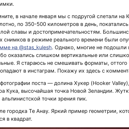
имки.
мните, в начале января мы с подругой слетали на
лотно, по 350-500 километров в день, покатались
лой славы и достопримечательностям. Большинс
х снимков в режиме реального времени были оп
мме на @stas_kulesh
. Однако, многие не подошли 
ибо оказались слишком вертикальные или слишк
льные. Я стараюсь не смешивать форматы, оттого
попадают в инстаграм. Покажу их здесь с коммен
фотографии поста — долина Хукер (Hooker Valley)
ора Кука, высочайшая точка Новой Зеландии. Жут
 альпинистской точки зрения пик.
ле городка Те Анау. Яркий пример геометрии, кот
я в квадрат.