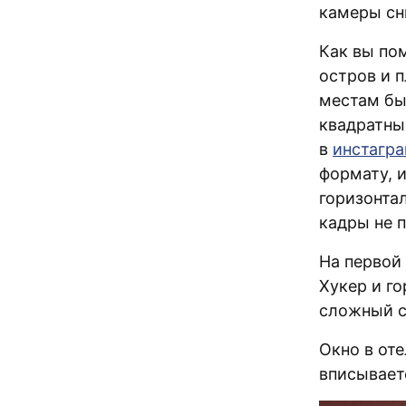
камеры сн
Как вы по
остров и п
местам бы
квадратны
в
инстагра
формату, 
горизонта
кадры не 
На первой 
Хукер и г
сложный с
Окно в оте
вписываетс