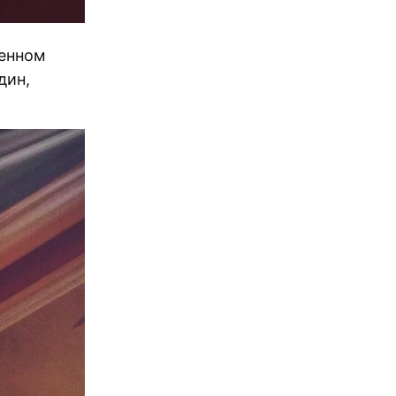
венном
дин,