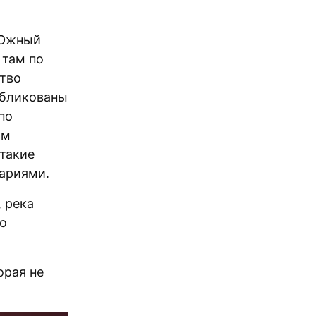
 Южный
 там по
тво
убликованы
по
ом
 такие
тариями.
, река
ко
орая не