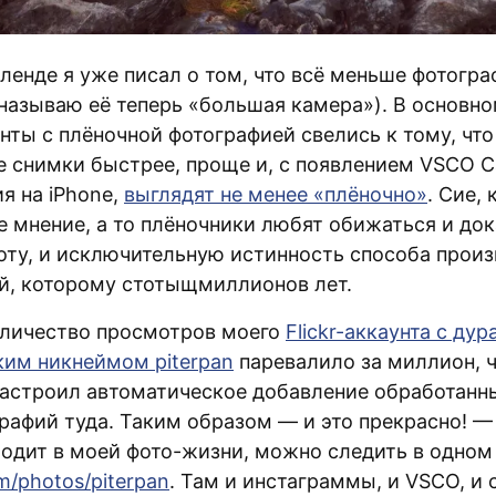
ленде я уже писал о том, что всё меньше фотогр
(называю её теперь «большая камера»). В основно
нты с плёночной фотографией свелись к тому, что
 снимки быстрее, проще и, с появлением VSCO 
я на iPhone,
выглядят не менее «плёночно»
. Сие, 
е мнение, а то плёночники любят обижаться и до
оту, и исключительную истинность способа прои
й, которому стотыщмиллионов лет.
оличество просмотров моего
Flickr-аккаунта с ду
ким никнеймом piterpan
паревалило за миллион, 
Настроил автоматическое добавление обработанн
рафий туда. Таким образом — и это прекрасно! — 
ходит в моей фото-жизни, можно следить в одном
om/photos/piterpan
. Там и инстаграммы, и VSCO, и