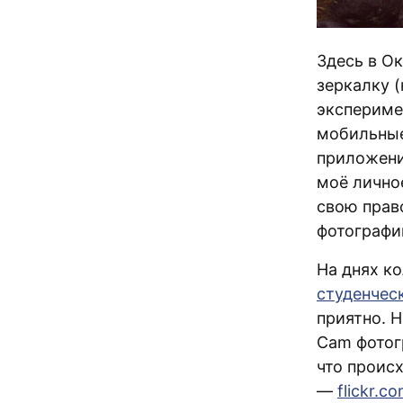
Здесь в Ок
зеркалку 
экспериме
мобильные
приложени
моё лично
свою прав
фотографи
На днях к
студенчес
приятно. 
Cam фотог
что проис
—
flickr.c