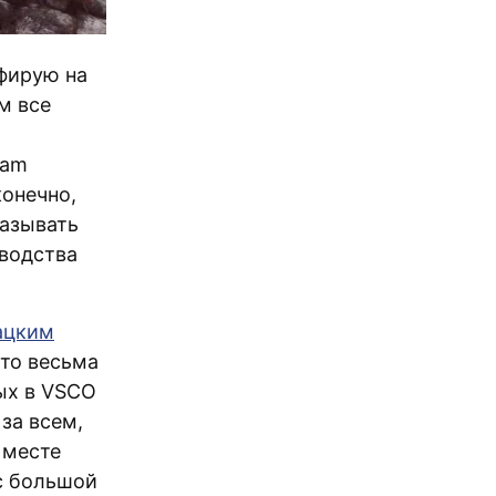
афирую на
м все
Cam
конечно,
казывать
зводства
рацким
что весьма
ых в VSCO
за всем,
 месте
 с большой