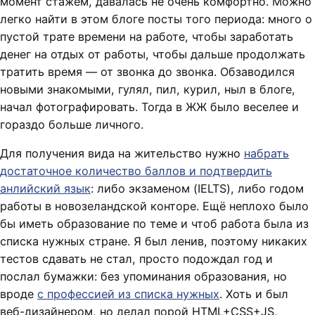
момент стажем, давалась не очень комфортно. Можно
легко найти в этом блоге посты того периода: много о
пустой трате времени на работе, чтобы заработать
денег на отдых от работы, чтобы дальше продолжать
тратить время — от звонка до звонка. Обзаводился
новыми знакомыми, гулял, пил, курил, ныл в блоге,
начал фотографировать. Тогда в ЖЖ было веселее и
гораздо больше личного.
Для получения вида на жительство нужно
набрать
достаточное количество баллов и подтвердить
анлийский язык
: либо экзаменом (IELTS), либо годом
работы в новозеландской конторе. Ещё неплохо было
бы иметь образование по теме и чтоб работа была из
списка нужных стране. Я был ленив, поэтому никаких
тестов сдавать не стал, просто подождал год и
послал бумажки: без упоминания образования, но
вроде
с профессией из списка нужных
. Хоть и был
веб-дизайнером, но делал порой HTML+CSS+JS,