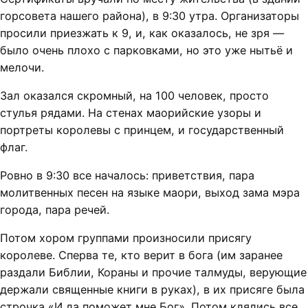
горсовета нашего района), в 9:30 утра. Организаторы
просили приезжать к 9, и, как оказалось, не зря —
было очень плохо с парковками, но это уже нытьё и
мелочи.
Зал оказался скромный, на 100 человек, просто
стулья рядами. На стенах маорийские узоры и
портреты королевы с принцем, и государственный
флаг.
Ровно в 9:30 все началось: приветствия, пара
молитвенных песен на языке маори, выход зама мэра
города, пара речей.
Потом хором группами произносили присягу
королеве. Сперва те, кто верит в бога (им заранее
раздали Библии, Кораны и прочие талмуды, верующие
держали священные книги в руках), в их присяге была
строчка «И да поможет мне Бог». Потом клялись все