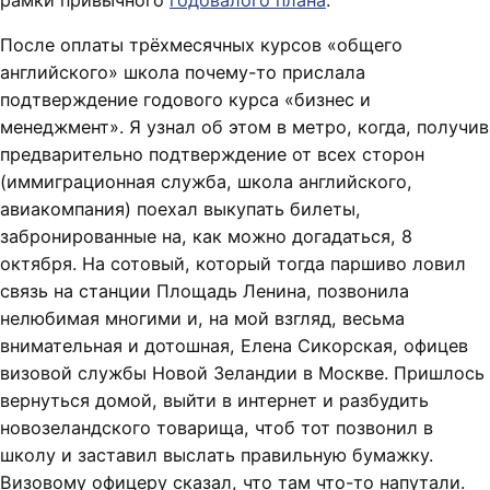
рамки привычного
годовалого плана
.
После оплаты трёхмесячных курсов «общего
английского» школа почему-то прислала
подтверждение годового курса «бизнес и
менеджмент». Я узнал об этом в метро, когда, получив
предварительно подтверждение от всех сторон
(иммиграционная служба, школа английского,
авиакомпания) поехал выкупать билеты,
забронированные на, как можно догадаться, 8
октября. На сотовый, который тогда паршиво ловил
связь на станции Площадь Ленина, позвонила
нелюбимая многими и, на мой взгляд, весьма
внимательная и дотошная, Елена Сикорская, офицев
визовой службы Новой Зеландии в Москве. Пришлось
вернуться домой, выйти в интернет и разбудить
новозеландского товарища, чтоб тот позвонил в
школу и заставил выслать правильную бумажку.
Визовому офицеру сказал, что там что-то напутали.