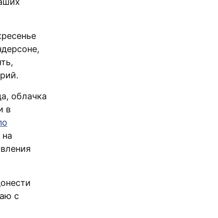
наших
кресенье
ндерсоне,
ть,
рий.
а, облачка
и в
по
 на
явления
донести
аю с