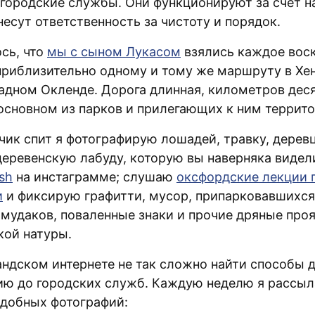
 городские службы. Они функционируют за счёт 
несут ответственность за чистоту и порядок.
сь, что
мы с сыном Лукасом
взялись каждое вос
 приблизительно одному и тому же маршруту в Хе
адном Окленде. Дорога длинная, километров деся
 основном из парков и прилегающих к ним террито
чик спит я фотографирую лошадей, травку, деревц
деревенскую лабуду, которую вы наверняка видел
sh
на инстаграмме; слушаю
оксфордские лекции 
и
и фиксирую графитти, мусор, припарковавшихся
 мудаков, поваленные знаки и прочие дряные про
кой натуры.
андском интернете не так сложно найти способы 
ю до городских служб. Каждую неделю я рассыл
одобных фотографий: