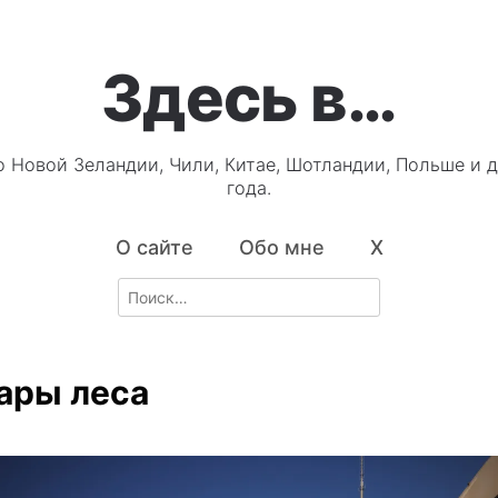
Здесь в…
о Новой Зеландии, Чили, Китае, Шотландии, Польше и д
года.
О сайте
Обо мне
X
Search
for:
ары леса
3