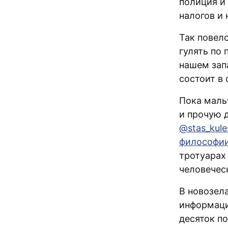
полиция и
налогов и 
Так повело
гулять по
нашем зап
состоит в
Пока маль
и прочую 
@stas_kule
философи
тротуарах
человечес
В новозел
информаци
десяток п