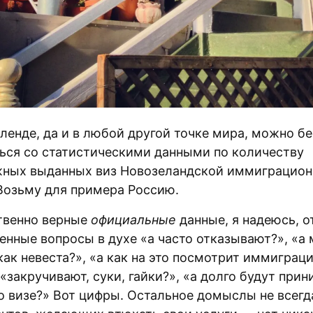
ленде, да и в любой другой точке мира, можно б
ься со статистическими данными по количеству
ных выданных виз Новозеландской иммиграцион
Возьму для примера Россию.
твенно верные
официальные
данные, я надеюсь, о
енные вопросы в духе «а часто отказывают?», «а
как невеста?», «а как на это посмотрит иммиграц
«закручивают, суки, гайки?», «а долго будут при
о визе?» Вот цифры. Остальное домыслы не всегд