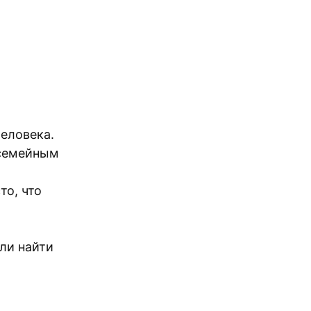
человека.
 семейным
то, что
ли найти