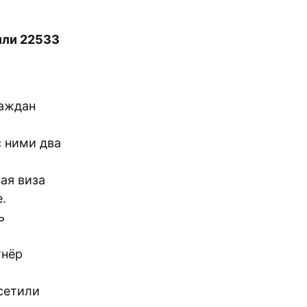
или 22533
раждан
с ними два
ая виза
.
ь
тнёр
сетили