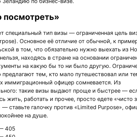
 Зеландию по бизнес-визе.
о посмотреть»
т специальный тип визы — ограниченная цель ви
urpose). Основное её отличие от обычной, к пример
ьской в том, что обязательно нужно выехать из Н
нельзя, находясь в стране на основании ограниче
кументы на какую бы то ни было другую. Огранич
 предлагают тем, кто мало путешествовал или тем
х иммиграционный офицер сомневается. Из
ьного: такие визы выдают проще и быстрее — ес
сь жить, работать и прочее, просто едете «чисто 
— ставьте галочку против «Limited Purpose», офи
покойнее на душе.
— 405
— 450