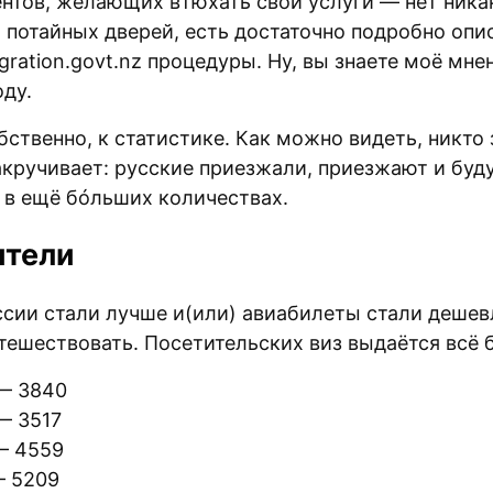
гентов, желающих втюхать свои услуги — нет ника
и потайных дверей, есть достаточно подробно опи
gration.govt.nz процедуры. Ну, вы знаете моё мне
оду.
бственно, к статистике. Как можно видеть, никто
закручивает: русские приезжали, приезжают и буд
 в ещё бóльших количествах.
ители
ссии стали лучше и(или) авиабилеты стали дешев
тешествовать. Посетительских виз выдаётся всё 
— 3840
— 3517
— 4559
— 5209