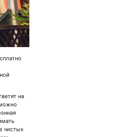
есплатно
ной
тветят на
 можно
ионная
нимать
а чистых