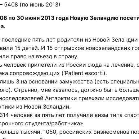
— 5408 (по июнь 2013)
008 по 30 июня 2013 года Новую Зеландию посет
а.
ё последние пять лет родители из Новой Зеландии
вили 15 детей. И 15 отпрысков новозеландских г
или право на въезд в страну.
ь человек прилетели из России сюда на лечение, 
ка сопровождающих (‘Patient escort’).
 лишь 3 на основании замужества (есть специальн
того). Странно, мне казалось, должно быть больше
исследователей Антарктики приехали исследоват
ктики из Новой Зеландии.
314 человек за пять лет получили визы типа «пар
срочного студента/работника».
больше тысячи, 1050, российских бизнесменов по