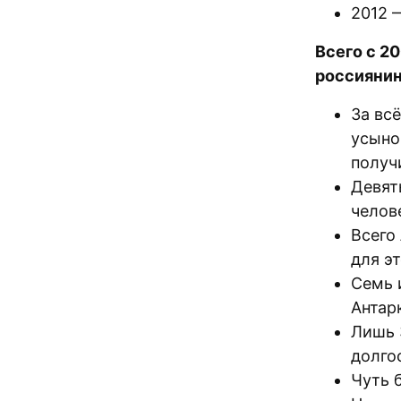
2012 
Всего с 2
россиянин
За вс
усыно
получ
Девят
челове
Всего
для э
Семь 
Антар
Лишь 
долго
Чуть 