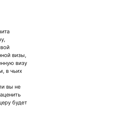
зита
у,
овой
нной визы,
енную визу
, в чьих
ли вы не
заценить
церу будет