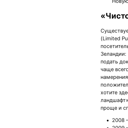
Новую
«Чист
Существуе
(Limited P
посетител
Зеландии: 
подать до
чаще всего
намерения
положител
хотите зде
ландшафт» 
проще и с
2008 
2009 