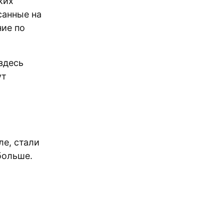
ких
санные на
ние по
 здесь
ут
ле, стали
больше.