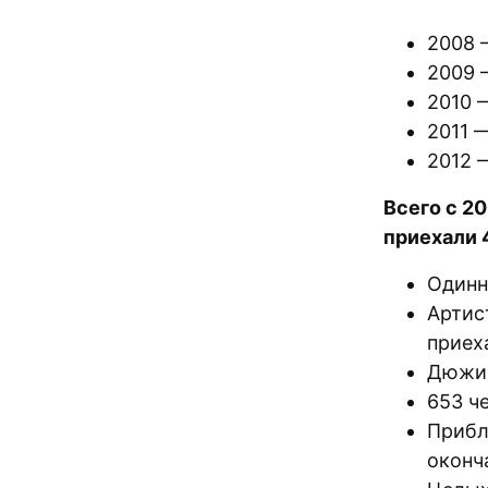
2008 
2009 
2010 
2011 
2012 
Всего с 2
приехали 
Одинн
Артис
приеха
Дюжин
653 ч
Прибл
оконч