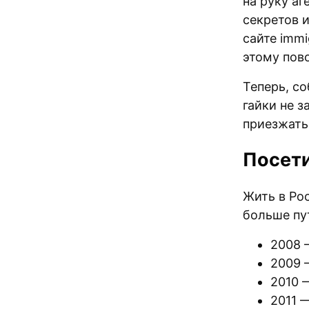
на руку а
секретов 
сайте immi
этому пов
Теперь, со
гайки не 
приезжать
Посет
Жить в Ро
больше пу
2008 
2009 
2010 
2011 