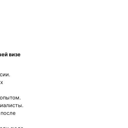
чей визе
сии.
их
 опытом.
циалисты.
 после