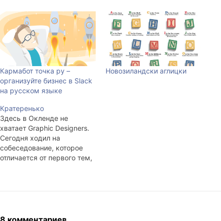
Кармабот точка ру –
Новозиландски аглицки
организуйте бизнес в Slack
на русском языке
Кратеренько
Здесь в Окленде не
хватает Graphic Designers.
Сегодня ходил на
собеседование, которое
отличается от первого тем,
что в этот раз
разговаривать пришлось
непосредственно с
работодателем. Я pretty
much skilled и в общем-то
востребован, невзирая на
8 комментариев