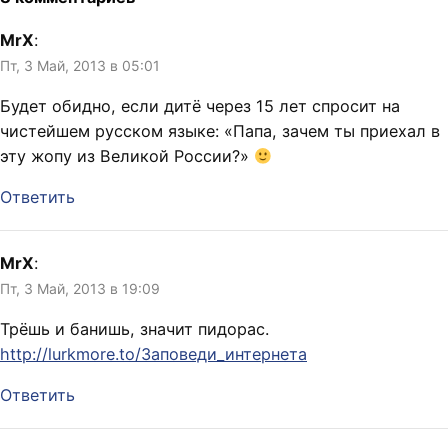
огрехи в английском и
необходимость возни с
MrX
:
иммиграционной службой.
Пт, 3 Май, 2013 в 05:01
Не очень удобно, что
работа, которую…
Будет обидно, если дитё через 15 лет спросит на
чистейшем русском языке: «Папа, зачем ты приехал в
эту жопу из Великой России?»
Ответить
MrX
:
Пт, 3 Май, 2013 в 19:09
Трёшь и банишь, значит пидорас.
http://lurkmore.to/Заповеди_интернета
Ответить