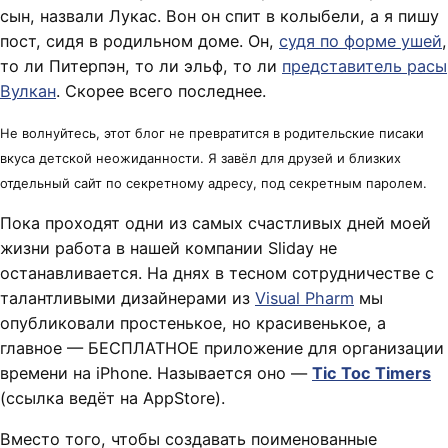
сын, назвали Лукас. Вон он спит в колыбели, а я пишу
пост, сидя в родильном доме. Он,
судя по форме ушей
,
то ли Питерпэн, то ли эльф, то ли
представитель расы
Вулкан
. Скорее всего последнее.
Не волнуйтесь, этот блог не превратится в родительские писаки
вкуса детской неожиданности. Я завёл для друзей и близких
отдельный сайт по секретному адресу, под секретным паролем.
Пока проходят одни из самых счастливых дней моей
жизни работа в нашей компании Sliday не
останавливается. На днях в тесном сотрудничестве с
талантливыми дизайнерами из
Visual Pharm
мы
опубликовали простенькое, но красивенькое, а
главное — БЕСПЛАТНОЕ приложение для организации
времени на iPhone. Называется оно —
Tic Toc Timers
(ссылка ведёт на AppStore).
Вместо того, чтобы создавать поименованные