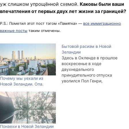
уж слишком упрощённой схемой.
Каковы были ваши
впечатления от первых двух лет жизни за границей?
P.S.: Пометил этот пост тэгом «Памятка» —
все иммиграционно
важные посты
таким отмечены.
Бытовой расизм в Новой
Зеландии
Здесь в Окленде в прошлое
воскресенье в ходе
двухнедельного
принудительного отпуска
Почему мы уехали из
уволился Пол Генри,
Новой Зеландии. Опа.
бессменный ведущий
утреннего шоу "Завтрак"
(Breakfast). Генри уж много
лет на новозеландском
телевидении,
примелькался, и давным
давно развлекал по утрам
Понаехи в Новой Зеландии
своими порой ханжескими